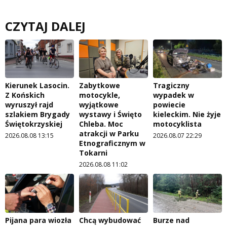
CZYTAJ DALEJ
Kierunek Lasocin.
Zabytkowe
Tragiczny
Z Końskich
motocykle,
wypadek w
wyruszył rajd
wyjątkowe
powiecie
szlakiem Brygady
wystawy i Święto
kieleckim. Nie żyje
Świętokrzyskiej
Chleba. Moc
motocyklista
atrakcji w Parku
2026.08.08 13:15
2026.08.07 22:29
Etnograficznym w
Tokarni
2026.08.08 11:02
Pijana para wiozła
Chcą wybudować
Burze nad