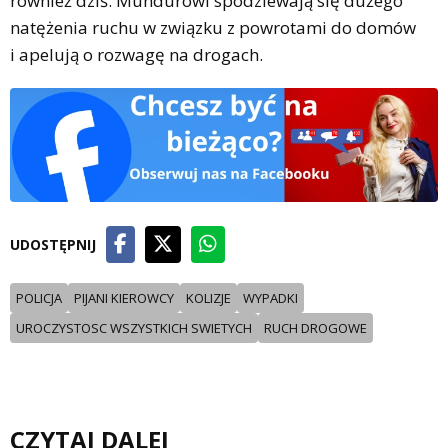
również dziś. Mundurowi spodziewają się dużego
natężenia ruchu w związku z powrotami do domów
i apelują o rozwagę na drogach.
UDOSTĘPNIJ
POLICJA
PIJANI KIEROWCY
KOLIZJE
WYPADKI
UROCZYSTOSC WSZYSTKICH SWIETYCH
RUCH DROGOWE
CZYTAJ DALEJ