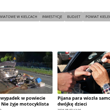
WIATOWE W KIELCACH
INWESTYCJE
BUDżET
POWIAT KIELE
 wypadek w powiecie
Pijana para wiozła sa
 Nie żyje motocyklista
dwójkę dzieci