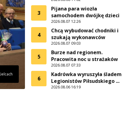
Pijana para wiozła
3
samochodem dwójkę dzieci
2026.08.07 12:26
Chcą wybudować chodniki i
4
szukają wykonawców
2026.08.07 09:03
Burze nad regionem.
5
Pracowita noc u strażaków
2026.08.07 07:33
Kadrówka wyruszyła śladem
ielcach
6
Legionistów Piłsudskiego ...
2026.08.06 16:19