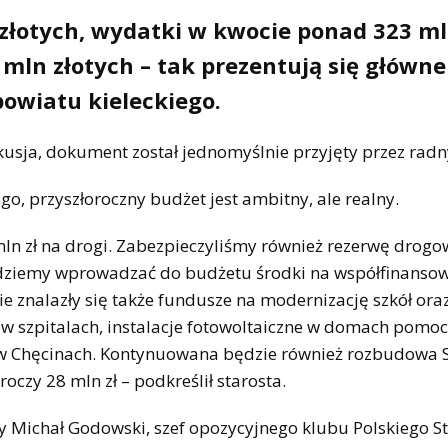
złotych, wydatki w kwocie ponad 323 m
 mln złotych – tak prezentują się główne
powiatu kieleckiego.
sja, dokument został jednomyślnie przyjęty przez radn
o, przyszłoroczny budżet jest ambitny, ale realny.
mln zł na drogi. Zabezpieczyliśmy również rezerwę drogo
będziemy wprowadzać do budżetu środki na współfinanso
ie znalazły się także fundusze na modernizację szkół ora
 w szpitalach, instalacje fotowoltaiczne w domach pomo
w Chęcinach. Kontynuowana będzie również rozbudowa S
oczy 28 mln zł – podkreślił starosta.
y Michał Godowski, szef opozycyjnego klubu Polskiego S