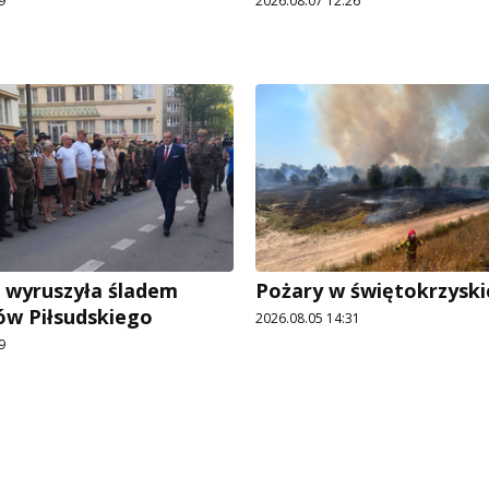
9
2026.08.07 12:26
 wyruszyła śladem
Pożary w świętokrzyski
ów Piłsudskiego
2026.08.05 14:31
9