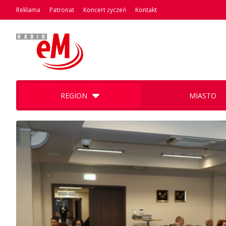
Reklama
Patronat
Koncert życzeń
Kontakt
REGION
MIASTO