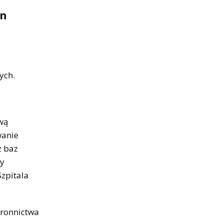
ln
ych.
wą
wanie
z baz
cy
zpitala
tronnictwa