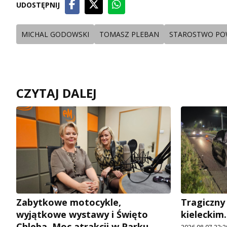
UDOSTĘPNIJ
MICHAL GODOWSKI
TOMASZ PLEBAN
STAROSTWO PO
CZYTAJ DALEJ
Zabytkowe motocykle,
Tragiczny
wyjątkowe wystawy i Święto
kieleckim.
Chleba. Moc atrakcji w Parku