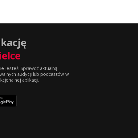
ikację
ielce
ie jesteś! Sprawdź aktualną
walnych audycji lub podcastów w
jonalnej aplikacji.