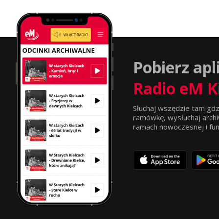
Pobierz apl
Radio eM K
Słuchaj wszędzie tam gdz
ramówkę, wysłuchaj archi
ramach nowoczesnej i funkc