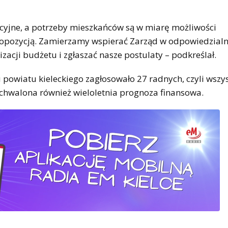
tycyjne, a potrzeby mieszkańców są w miarę możliwości
 opozycją. Zamierzamy wspierać Zarząd w odpowiedzial
acji budżetu i zgłaszać nasze postulaty – podkreślał.
 powiatu kieleckiego zagłosowało 27 radnych, czyli wszy
uchwalona również wieloletnia prognoza finansowa.