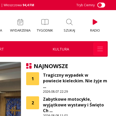
M
| Włoszczowa
94,4 FM
Tryb Ciemny
IA
WYDARZENIA
TYGODNIK
SZUKAJ
RADIO
RT
KULTURA
NAJNOWSZE
Tragiczny wypadek w
1
powiecie kieleckim. Nie żyje m
...
2026.08.07 22:29
Zabytkowe motocykle,
2
wyjątkowe wystawy i Święto
Ch ...
2026.08.08 11:02