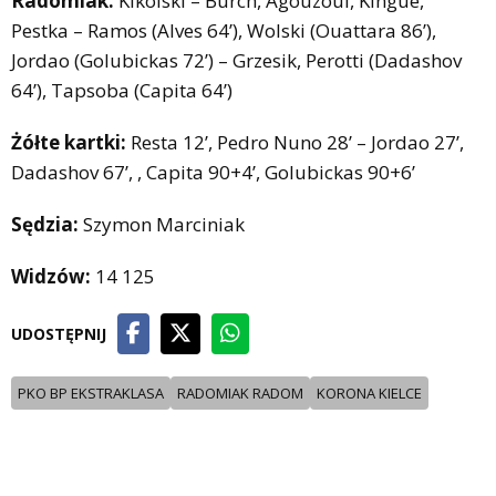
Radomiak:
Kikolski – Burch, Agouzoul, Kingue,
Pestka – Ramos (Alves 64’), Wolski (Ouattara 86’),
Jordao (Golubickas 72’) – Grzesik, Perotti (Dadashov
64’), Tapsoba (Capita 64’)
Żółte kartki:
Resta 12’, Pedro Nuno 28’ – Jordao 27’,
Dadashov 67’, , Capita 90+4’, Golubickas 90+6’
Sędzia:
Szymon Marciniak
Widzów:
14 125
UDOSTĘPNIJ
PKO BP EKSTRAKLASA
RADOMIAK RADOM
KORONA KIELCE