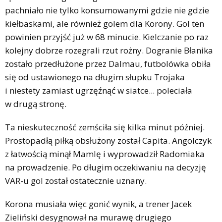
pachniało nie tylko konsumowanymi gdzie nie gdzie
kiełbaskami, ale również golem dla Korony. Gol ten
powinien przyjść już w 68 minucie. Kielczanie po raz
kolejny dobrze rozegrali rzut rożny. Dogranie Błanika
zostało przedłużone przez Dalmau, futbolówka obiła
się od ustawionego na długim słupku Trojaka
i niestety zamiast ugrzęźnąć w siatce... poleciała
w drugą stronę.
Ta nieskuteczność zemściła się kilka minut później.
Prostopadłą piłką obsłużony został Capita. Angolczyk
z łatwością minął Mamlę i wyprowadził Radomiaka
na prowadzenie. Po długim oczekiwaniu na decyzję
VAR-u gol został ostatecznie uznany.
Korona musiała więc gonić wynik, a trener Jacek
Zieliński desygnował na murawę drugiego