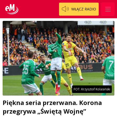
WŁĄCZ RADIO
FOT. Krzysztof Kolasiński
Piękna seria przerwana. Korona
przegrywa „Świętą Wojnę”