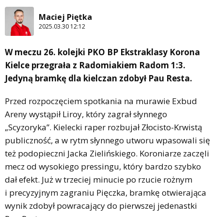
Maciej Piętka
2025.03.30 12:12
W meczu 26. kolejki PKO BP Ekstraklasy Korona
Kielce przegrała z Radomiakiem Radom 1:3.
Jedyną bramkę dla kielczan zdobył Pau Resta.
Przed rozpoczęciem spotkania na murawie Exbud
Areny wystąpił Liroy, który zagrał słynnego
„Scyzoryka”. Kielecki raper rozbujał Złocisto-Krwistą
publiczność, a w rytm słynnego utworu wpasowali się
też podopieczni Jacka Zielińskiego. Koroniarze zaczęli
mecz od wysokiego pressingu, który bardzo szybko
dał efekt. Już w trzeciej minucie po rzucie rożnym
i precyzyjnym zagraniu Pięczka, bramkę otwierająca
wynik zdobył powracający do pierwszej jedenastki