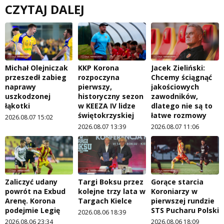
CZYTAJ DALEJ
Michał Olejniczak
KKP Korona
Jacek Zieliński:
przeszedł zabieg
rozpoczyna
Chcemy ściągnąć
naprawy
pierwszy,
jakościowych
uszkodzonej
historyczny sezon
zawodników,
łąkotki
w KEEZA IV lidze
dlatego nie są to
świętokrzyskiej
łatwe rozmowy
2026.08.07 15:02
2026.08.07 13:39
2026.08.07 11:06
Zaliczyć udany
Targi Boksu przez
Gorące starcia
powrót na Exbud
kolejne trzy lata w
Koroniarzy w
Arenę. Korona
Targach Kielce
pierwszej rundzie
podejmie Legię
STS Pucharu Polski
2026.08.06 18:39
2026.08.06 23:34
2026.08.06 18:09