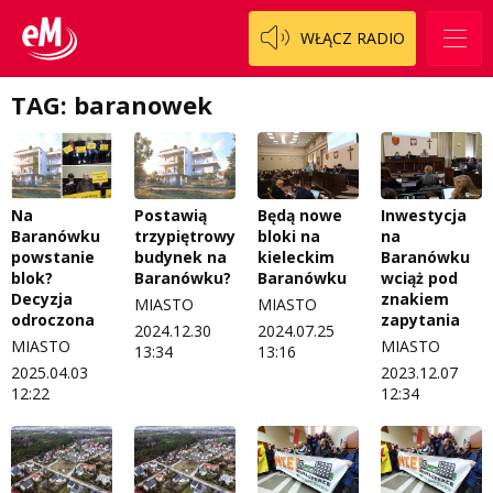
WŁĄCZ RADIO
TAG: baranowek
Na
Postawią
Będą nowe
Inwestycja
Baranówku
trzypiętrowy
bloki na
na
powstanie
budynek na
kieleckim
Baranówku
blok?
Baranówku?
Baranówku
wciąż pod
Decyzja
znakiem
MIASTO
MIASTO
odroczona
zapytania
2024.12.30
2024.07.25
MIASTO
MIASTO
13:34
13:16
2025.04.03
2023.12.07
12:22
12:34