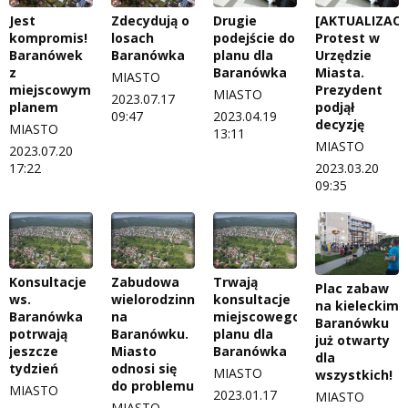
Jest
Zdecydują o
Drugie
[AKTUALIZACJ
kompromis!
losach
podejście do
Protest w
Baranówek
Baranówka
planu dla
Urzędzie
z
Baranówka
Miasta.
MIASTO
miejscowym
Prezydent
MIASTO
2023.07.17
planem
podjął
09:47
2023.04.19
decyzję
MIASTO
13:11
MIASTO
2023.07.20
17:22
2023.03.20
09:35
Konsultacje
Zabudowa
Trwają
Plac zabaw
ws.
wielorodzinna
konsultacje
na kieleckim
Baranówka
na
miejscowego
Baranówku
potrwają
Baranówku.
planu dla
już otwarty
jeszcze
Miasto
Baranówka
dla
tydzień
odnosi się
MIASTO
wszystkich!
do problemu
MIASTO
2023.01.17
MIASTO
MIASTO