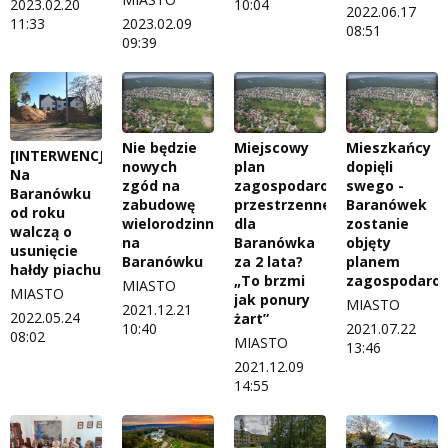
2023.02.20
10:04
2022.06.17
11:33
2023.02.09
08:51
09:39
Nie będzie
Miejscowy
Mieszkańcy
[INTERWENCJA]
nowych
plan
dopięli
Na
zgód na
zagospodarowania
swego -
Baranówku
zabudowę
przestrzennego
Baranówek
od roku
wielorodzinną
dla
zostanie
walczą o
na
Baranówka
objęty
usunięcie
Baranówku
za 2 lata?
planem
hałdy piachu
„To brzmi
zagospodaro
MIASTO
MIASTO
jak ponury
MIASTO
2021.12.21
2022.05.24
żart”
10:40
2021.07.22
08:02
MIASTO
13:46
2021.12.09
14:55