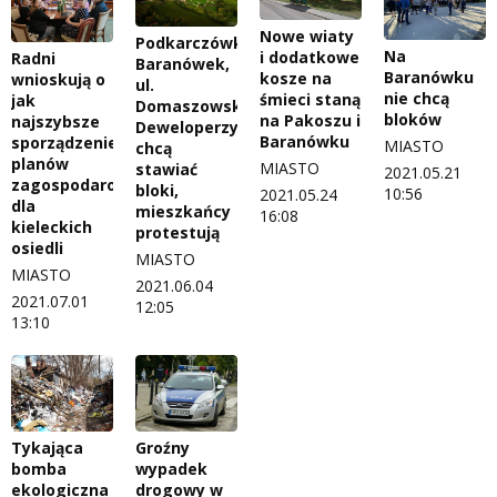
Nowe wiaty
Podkarczówka,
Na
i dodatkowe
Radni
Baranówek,
Baranówku
kosze na
wnioskują o
ul.
nie chcą
śmieci staną
jak
Domaszowska…
bloków
na Pakoszu i
najszybsze
Deweloperzy
Baranówku
sporządzenie
MIASTO
chcą
planów
MIASTO
stawiać
2021.05.21
zagospodarowania
bloki,
10:56
2021.05.24
dla
mieszkańcy
16:08
kieleckich
protestują
osiedli
MIASTO
MIASTO
2021.06.04
2021.07.01
12:05
13:10
Tykająca
Groźny
bomba
wypadek
ekologiczna
drogowy w