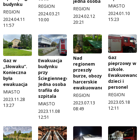
jedna osoba
budynku
MIASTO
REGION
REGION
REGION
2024.01.10
2024.03.21
2024.02.12
2024.04.11
15:23
10:00
20:21
11:57
Gaz
Nad
Gaz w
Ewakuacja
pieprzowy w
regionem
„Słowaku”.
budynku
szkole.
przeszły
Konieczna
przy
Ewakuowano
burze, obozy
była
Ściegiennego.
dzieci i
harcerskie
ewakuacja
Jedna osoba
personel
ewakuowane
trafiła do
MIASTO
REGION
REGION
szpitala
2023.11.28
2023.05.18
2023.07.13
MIASTO
13:27
12:11
08:49
2023.11.08
12:51