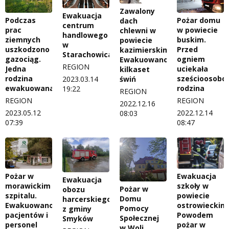
Zawalony
Ewakuacja
Podczas
Pożar domu
dach
centrum
prac
w powiecie
chlewni w
handlowego
ziemnych
buskim.
powiecie
w
uszkodzono
Przed
kazimierskim.
Starachowicach
gazociąg.
ogniem
Ewakuowano
REGION
Jedna
uciekała
kilkaset
rodzina
sześcioosobo
2023.03.14
świń
ewakuowana
rodzina
19:22
REGION
REGION
REGION
2022.12.16
2023.05.12
2022.12.14
08:03
07:39
08:47
Ewakuacja
Pożar w
Ewakuacja
szkoły w
morawickim
Pożar w
obozu
powiecie
szpitalu.
Domu
harcerskiego
ostrowieckim
Ewakuowano
Pomocy
z gminy
Powodem
pacjentów i
Społecznej
Smyków
pożar w
personel
w Woli