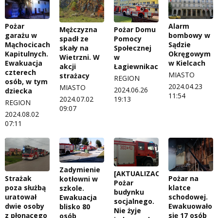
Pożar
Alarm
Mężczyzna
Pożar Domu
garażu w
bombowy w
spadł ze
Pomocy
Mąchocicach
Sądzie
skały na
Społecznej
Kapitulnych.
Okręgowym
Wietrzni. W
w
Ewakuacja
w Kielcach
akcji
Łagiewnikach
czterech
MIASTO
strażacy
REGION
osób, w tym
2024.04.23
MIASTO
2024.06.26
dziecka
11:54
2024.07.02
19:13
REGION
09:07
2024.08.02
07:11
Zadymienie
[AKTUALIZACJA]
Strażak
Pożar na
kotłowni w
Pożar
poza służbą
klatce
szkole.
budynku
uratował
schodowej.
Ewakuacja
socjalnego.
dwie osoby
Ewakuowało
blisko 80
Nie żyje
z płonącego
się 17 osób
osób