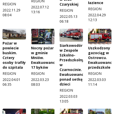
REGION
łazience
REGION
Czaryskiej
2022.07.12
REGION
2022.11.29
REGION
13:16
2022.04.29
08:04
2022.05.13
12:13
06:18
Pożar w
Siarkowodór
Nocny pożar
Uszkodzony
powiecie
w Zespole
w gminie
gazociąg w
buskim.
Szkolno-
Mniów.
Ostrowcu.
Cztery
Przedszkolnym
Ewakuowano
Ewakuowano
osoby trafiły
w
17 byków
przedszkole
do szpitala
Czarnocinie.
REGION
REGION
REGION
Ewakuowano
ponad setkę
2022.03.23
2022.03.03
2022.04.01
dzieci
08:03
11:14
06:35
REGION
2022.03.03
13:05