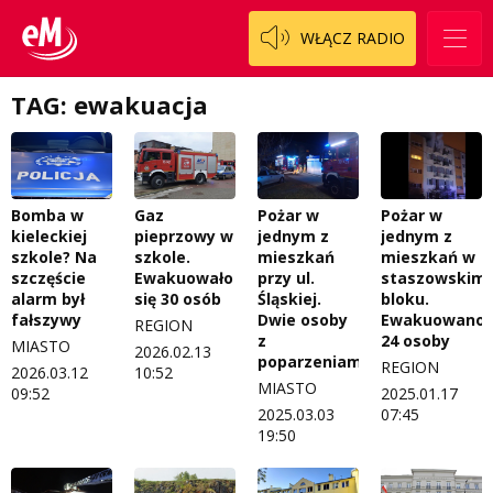
WŁĄCZ RADIO
TAG: ewakuacja
Bomba w
Gaz
Pożar w
Pożar w
kieleckiej
pieprzowy w
jednym z
jednym z
szkole? Na
szkole.
mieszkań
mieszkań w
szczęście
Ewakuowało
przy ul.
staszowskim
alarm był
się 30 osób
Śląskiej.
bloku.
fałszywy
Dwie osoby
Ewakuowano
REGION
z
24 osoby
MIASTO
2026.02.13
poparzeniami
REGION
2026.03.12
10:52
MIASTO
09:52
2025.01.17
2025.03.03
07:45
19:50