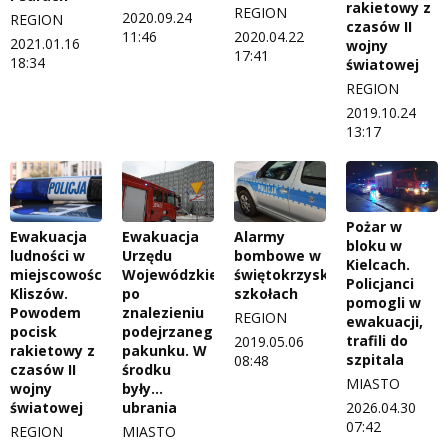
rakietowy z
REGION
2020.09.24
REGION
czasów II
11:46
2020.04.22
2021.01.16
wojny
17:41
18:34
światowej
REGION
2019.10.24
13:17
Pożar w
Ewakuacja
Ewakuacja
Alarmy
bloku w
ludności w
Urzędu
bombowe w
Kielcach.
miejscowości
Wojewódzkiego
świętokrzyskich
Policjanci
Kliszów.
po
szkołach
pomogli w
Powodem
znalezieniu
REGION
ewakuacji,
pocisk
podejrzanego
trafili do
2019.05.06
rakietowy z
pakunku. W
szpitala
08:48
czasów II
środku
MIASTO
wojny
były…
światowej
ubrania
2026.04.30
07:42
REGION
MIASTO