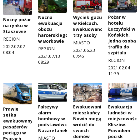
Pożar w
Nocna
Wyciek gazu
Nocny pożar
hotelu
ewakuacja
w Kielcach.
na rynku w
Łuczyński w
obozu
Ewakuowano
Staszowie
Końskich.
harcerskiego
trzy osoby
REGION
Jedna osoba
w Borkowie
MIASTO
2022.02.02
trafiła do
REGION
2021.06.23
08:04
szpitala
2021.07.13
07:45
REGION
08:29
2021.02.04
11:39
Fałszywy
Ewakuowani
Ewakuacja
Prawie
alarm
mieszkańcy
ludności w
setka
bombowy w
Nowin mogą
miejscowości
ewakuowanych
podstawówce
wrócić do
Kliszów.
pasażerów
Nazaretanek
swoich
Powodem
pociągu w
domów
pocisk
MIASTO
Psarach