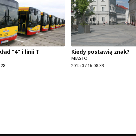
ad "4" i linii T
Kiedy postawią znak?
MIASTO
:28
2015.07.16 08:33