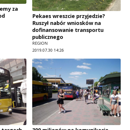
iemy za
od
Pekaes wreszcie przyjedzie?
Ruszył nabór wniosków na
dofinansowanie transportu
publicznego
REGION
2019.07.30 14:26
a targach
300 milionów na komunikację