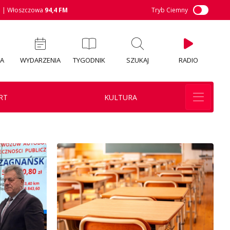
M
| Włoszczowa
94,4 FM
Tryb Ciemny
IA
WYDARZENIA
TYGODNIK
SZUKAJ
RADIO
RT
KULTURA