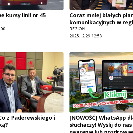
kursy linii nr 45
Coraz mniej białych pla
komunikacyjnych w reg
:00
REGION
2025.12.29 12:53
 Co z Paderewskiego i
[NOWOŚĆ] WhatsApp dl
ką?
słuchaczy! Wyślij do nas 
nagranie lub pozdrowie