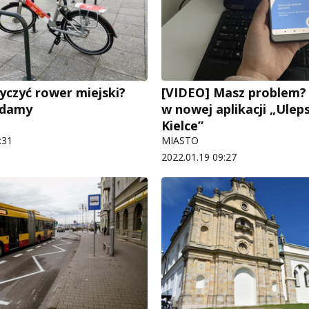
yczyć rower miejski?
[VIDEO] Masz problem?
adamy
w nowej aplikacji „Ule
Kielce”
:31
MIASTO
2022.01.19 09:27