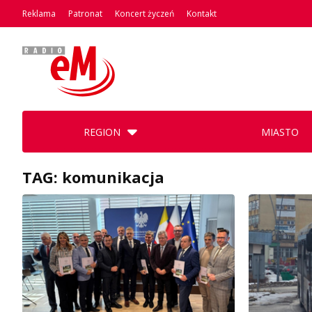
Reklama
Patronat
Koncert życzeń
Kontakt
REGION
MIASTO
TAG: komunikacja