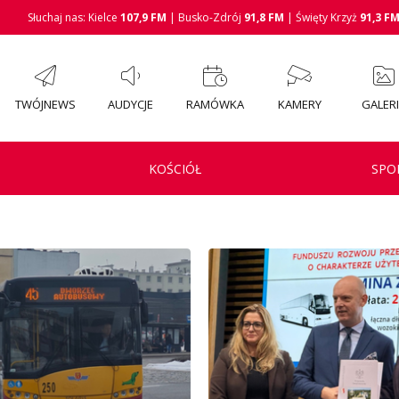
Słuchaj nas: Kielce
107,9 FM
| Busko-Zdrój
91,8 FM
| Święty Krzyż
91,3 F
TWÓJNEWS
AUDYCJE
RAMÓWKA
KAMERY
GALER
KOŚCIÓŁ
SPO