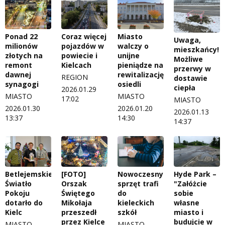
Ponad 22
Coraz więcej
Miasto
Uwaga,
milionów
pojazdów w
walczy o
mieszkańcy!
złotych na
powiecie i
unijne
Możliwe
remont
Kielcach
pieniądze na
przerwy w
dawnej
rewitalizację
REGION
dostawie
synagogi
osiedli
ciepła
2026.01.29
MIASTO
MIASTO
17:02
MIASTO
2026.01.30
2026.01.20
2026.01.13
13:37
14:30
14:37
Betlejemskie
[FOTO]
Nowoczesny
Hyde Park –
Światło
Orszak
sprzęt trafi
"Załóżcie
Pokoju
Świętego
do
sobie
dotarło do
Mikołaja
kieleckich
własne
Kielc
przeszedł
szkół
miasto i
przez Kielce
budujcie w
MIASTO
MIASTO