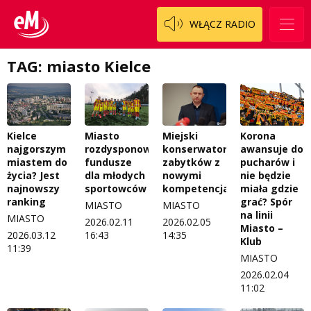
WŁĄCZ RADIO
TAG: miasto Kielce
Kielce
Miasto
Miejski
Korona
najgorszym
rozdysponowało
konserwator
awansuje do
miastem do
fundusze
zabytków z
pucharów i
życia? Jest
dla młodych
nowymi
nie będzie
najnowszy
sportowców
kompetencjami
miała gdzie
ranking
grać? Spór
MIASTO
MIASTO
na linii
MIASTO
2026.02.11
2026.02.05
Miasto –
2026.03.12
16:43
14:35
Klub
11:39
MIASTO
2026.02.04
11:02