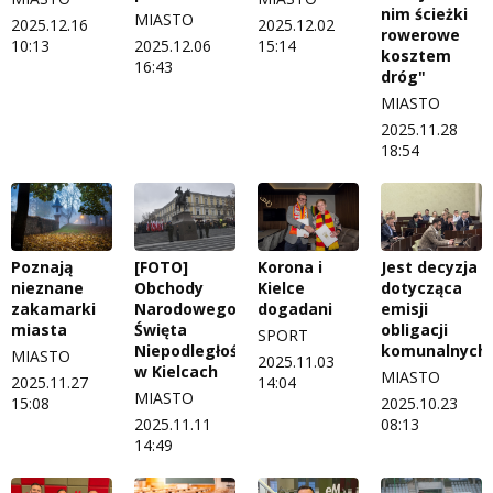
nim ścieżki
MIASTO
2025.12.16
2025.12.02
rowerowe
10:13
2025.12.06
15:14
kosztem
16:43
dróg"
MIASTO
2025.11.28
18:54
Poznają
[FOTO]
Korona i
Jest decyzja
nieznane
Obchody
Kielce
dotycząca
zakamarki
Narodowego
dogadani
emisji
miasta
Święta
obligacji
SPORT
Niepodległości
komunalnych
MIASTO
2025.11.03
w Kielcach
MIASTO
2025.11.27
14:04
MIASTO
15:08
2025.10.23
2025.11.11
08:13
14:49