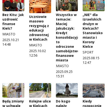
Bez Kitu: Jak
Wszystko w
„NIE" dla
Uczniowie
uzdrowić
temacie:
izraelskich
masowo
finanse
Maciej
drużyn w
rezygnują z
Kielc?
Jakubczyk:
Kielcach?
edukacji
Kredyt
Stanowisko
MIASTO
zdrowotnej
konsolidacyjny
miasta i
w Kielcach
2025.10.21
to
Korony
14:48
MIASTO
odroczone
Kielce
2025.10.02
samobójstwo
SPORT
12:56
finansowe
2025.08.15
miasta
12:47
MIASTO
2025.09.25
15:31
Będą zmiany
Kolejne ulice
Do kogo
Kiedy
w uchwale
w Kielcach
należy
rozpocznie