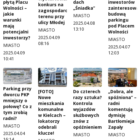
płytą Placu
dach
inwestorów
konkurs na
Wolności –
„Śniadka”
zainteresowa
zagospodarowanie
jakie
budową
MIASTO
terenu przy
warunki
parkingu
ulicy Młodej
2025.04.08
mają
pod Placem
13:10
MIASTO
potencjalni
Wolności
2025.04.09
inwestorzy?
MIASTO
08:16
MIASTO
2025.04.07
2025.04.09
12:03
10:41
Parking przy
[FOTO]
Do czterech
„Dobra, ale
dworcu PKP
Nowe
razy sztuka?
spóźniona” –
mniejszy o
mieszkania
Kontrola
radni
połowę? Co z
komunalne
wyjazdów
komentują
tym zrobią
w Kielcach –
służbowych
dymisję
radni?
lokatorzy
znów z
Bartłomieja
MIASTO
odebrali
opóźnieniem
Zapały
klucze!
2025.04.04
MIASTO
MIASTO
16:14