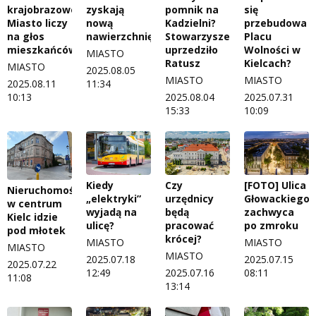
krajobrazowej?
zyskają
pomnik na
się
Miasto liczy
nową
Kadzielni?
przebudowa
na głos
nawierzchnię
Stowarzyszenie
Placu
mieszkańców
uprzedziło
Wolności w
MIASTO
Ratusz
Kielcach?
MIASTO
2025.08.05
MIASTO
MIASTO
2025.08.11
11:34
10:13
2025.08.04
2025.07.31
15:33
10:09
Kiedy
Czy
[FOTO] Ulica
Nieruchomość
„elektryki”
urzędnicy
Głowackiego
w centrum
wyjadą na
będą
zachwyca
Kielc idzie
ulicę?
pracować
po zmroku
pod młotek
krócej?
MIASTO
MIASTO
MIASTO
MIASTO
2025.07.18
2025.07.15
2025.07.22
12:49
2025.07.16
08:11
11:08
13:14