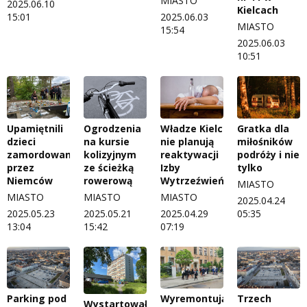
MIASTO
2025.06.10
Kielcach
15:01
2025.06.03
MIASTO
15:54
2025.06.03
10:51
Upamiętnili
Ogrodzenia
Władze Kielc
Gratka dla
dzieci
na kursie
nie planują
miłośników
zamordowane
kolizyjnym
reaktywacji
podróży i nie
przez
ze ścieżką
Izby
tylko
Niemców
rowerową
Wytrzeźwień
MIASTO
MIASTO
MIASTO
MIASTO
2025.04.24
2025.05.23
2025.05.21
2025.04.29
05:35
13:04
15:42
07:19
Parking pod
Wyremontują
Trzech
Wystartował