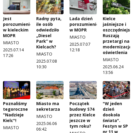
Jest
Radny pyta,
Lada dzień
Kielce
porozumienie
ile osób
porozumienie
jaśniejsze i
w kieleckim
odwiedziło
w MOPR
oszczędniejsz
MOPR
„Diesel
Ruszają
MIASTO
Park” w
przetargi na
MIASTO
2025.07.07
Kielcach?
modernizację
2025.07.14
12:18
oświetlenia
MIASTO
17:26
MIASTO
2025.07.08
10:30
2025.06.24
13:56
Poznaliśmy
Miasto ma
Początek
"W jeden
tegoroczne
sekretarza
budowy S74
dzień
"Nadzieje
przez Kielce
dookoła
MIASTO
Kielc"!
jeszcze w
świata".
2025.06.06
tym roku?
Festyn w SP
MIASTO
06:42
nr 11 w