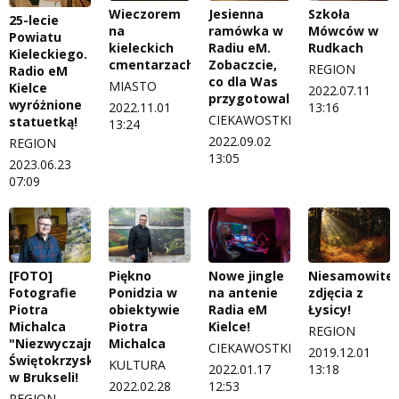
Wieczorem
Jesienna
Szkoła
25-lecie
na
ramówka w
Mówców w
Powiatu
kieleckich
Radiu eM.
Rudkach
Kieleckiego.
cmentarzach
Zobaczcie,
REGION
Radio eM
co dla Was
MIASTO
Kielce
2022.07.11
przygotowaliśmy!
wyróżnione
2022.11.01
13:16
CIEKAWOSTKI
statuetką!
13:24
2022.09.02
REGION
13:05
2023.06.23
07:09
[FOTO]
Piękno
Nowe jingle
Niesamowite
Fotografie
Ponidzia w
na antenie
zdjęcia z
Piotra
obiektywie
Radia eM
Łysicy!
Michalca
Piotra
Kielce!
REGION
"Niezwyczajne
Michalca
CIEKAWOSTKI
2019.12.01
Świętokrzyskie"
KULTURA
2022.01.17
13:18
w Brukseli!
2022.02.28
12:53
REGION