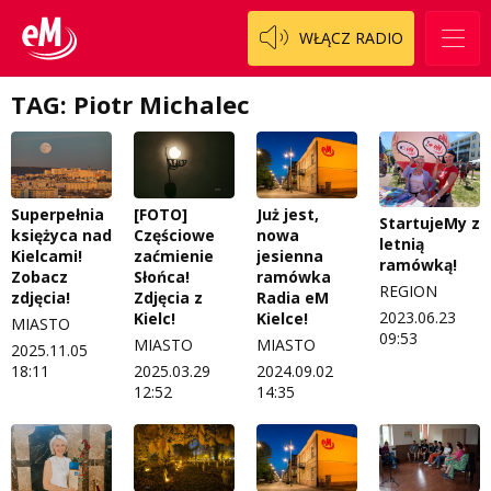
Regulamin darowizn
Słowo Dnia
WŁĄCZ RADIO
Regulamin konkursu Zwierzak naszej klasy
Tak wierzę
Polityka prywatności
Weekend z blondynką
TAG: Piotr Michalec
W starych Kielcach
ZNAJDZIESZ NAS TAKŻE NA
Wszystko w temacie
Superpełnia
[FOTO]
Już jest,
StartujeMy z
księżyca nad
Częściowe
nowa
letnią
Kielcami!
zaćmienie
jesienna
ramówką!
Zobacz
Słońca!
ramówka
REGION
zdjęcia!
Zdjęcia z
Radia eM
2023.06.23
Kielc!
Kielce!
MIASTO
09:53
MIASTO
MIASTO
2025.11.05
18:11
2025.03.29
2024.09.02
12:52
14:35