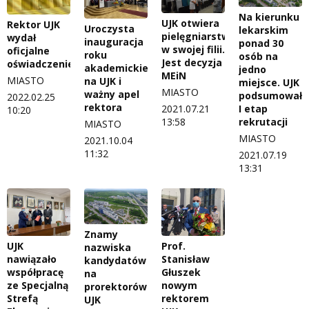
Na kierunku
UJK otwiera
Rektor UJK
Uroczysta
lekarskim
pielęgniarstwo
wydał
inauguracja
ponad 30
w swojej filii.
oficjalne
roku
osób na
Jest decyzja
oświadczenie
akademickiego
jedno
MEiN
MIASTO
na UJK i
miejsce. UJK
MIASTO
ważny apel
podsumował
2022.02.25
rektora
I etap
2021.07.21
10:20
rekrutacji
13:58
MIASTO
MIASTO
2021.10.04
11:32
2021.07.19
13:31
Znamy
UJK
Prof.
nazwiska
nawiązało
Stanisław
kandydatów
współpracę
Głuszek
na
ze Specjalną
nowym
prorektorów
Strefą
rektorem
UJK