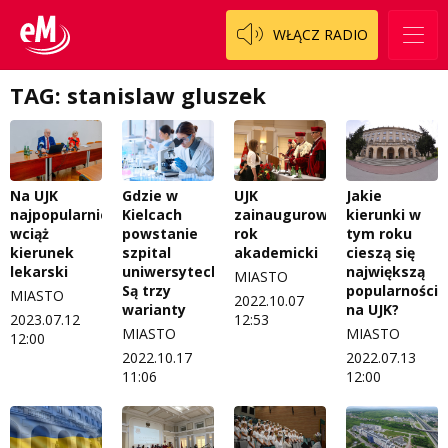
Zespół
OdNowa
WŁĄCZ RADIO
Logo do pobrania
Pacjent, którego nie zapomnę
TAG: stanislaw gluszek
Regulamin konkursów
Pasjonaci
Regulamin przesyłania materiałów
Piąta strona świata
Regulamin sklepu internetowego
Prawdę mówiąc
Gdzie w
Jakie
Na UJK
UJK
Regulamin darowizn
Słowo Dnia
Kielcach
kierunki w
najpopularniejszy
zainaugurowało
powstanie
tym roku
wciąż
rok
Regulamin konkursu Zwierzak naszej klasy
Tak wierzę
szpital
cieszą się
kierunek
akademicki
uniwersytecki?
największą
lekarski
MIASTO
Polityka prywatności
Weekend z blondynką
Są trzy
popularnością
MIASTO
2022.10.07
warianty
na UJK?
2023.07.12
12:53
W starych Kielcach
MIASTO
MIASTO
12:00
ZNAJDZIESZ NAS TAKŻE NA
2022.10.17
2022.07.13
Wszystko w temacie
11:06
12:00