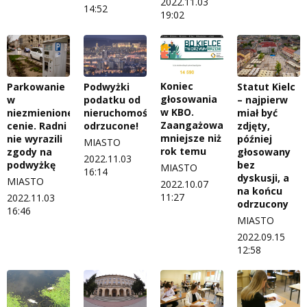
2022.11.03
14:52
19:02
Koniec
Parkowanie
Podwyżki
Statut Kielc
głosowania
w
podatku od
– najpierw
w KBO.
niezmienionej
nieruchomości
miał być
Zaangażowanie
cenie. Radni
odrzucone!
zdjęty,
mniejsze niż
nie wyrazili
później
MIASTO
rok temu
zgody na
głosowany
2022.11.03
podwyżkę
bez
MIASTO
16:14
dyskusji, a
MIASTO
2022.10.07
na końcu
11:27
2022.11.03
odrzucony
16:46
MIASTO
2022.09.15
12:58