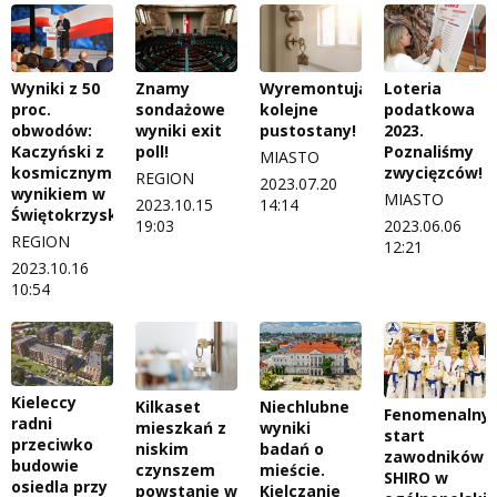
Wyniki z 50
Znamy
Wyremontują
Loteria
proc.
sondażowe
kolejne
podatkowa
obwodów:
wyniki exit
pustostany!
2023.
Kaczyński z
poll!
Poznaliśmy
MIASTO
kosmicznym
zwycięzców!
REGION
2023.07.20
wynikiem w
MIASTO
2023.10.15
14:14
Świętokrzyskiem
19:03
2023.06.06
REGION
12:21
2023.10.16
10:54
Kieleccy
Kilkaset
Niechlubne
Fenomenalny
radni
mieszkań z
wyniki
start
przeciwko
niskim
badań o
zawodników
budowie
czynszem
mieście.
SHIRO w
osiedla przy
powstanie w
Kielczanie