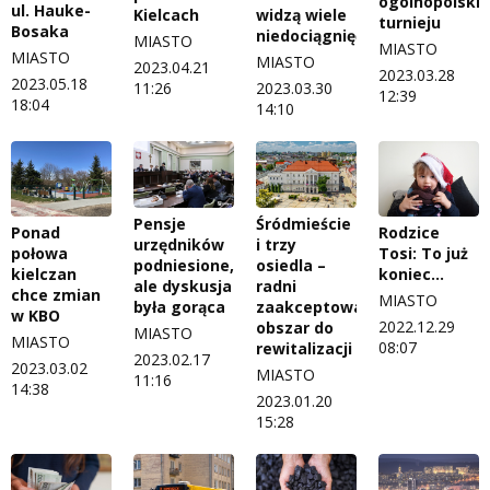
ogólnopolski
ul. Hauke-
Kielcach
widzą wiele
turnieju
Bosaka
niedociągnięć
MIASTO
MIASTO
MIASTO
MIASTO
2023.04.21
2023.03.28
2023.05.18
11:26
2023.03.30
12:39
18:04
14:10
Pensje
Śródmieście
Ponad
Rodzice
urzędników
i trzy
połowa
Tosi: To już
podniesione,
osiedla –
kielczan
koniec…
ale dyskusja
radni
chce zmian
MIASTO
była gorąca
zaakceptowali
w KBO
2022.12.29
obszar do
MIASTO
MIASTO
08:07
rewitalizacji
2023.02.17
2023.03.02
MIASTO
11:16
14:38
2023.01.20
15:28