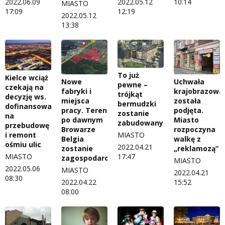
10:14
2022.06.09
2022.05.12
MIASTO
17:09
12:19
2022.05.12
13:38
To już
Kielce wciąż
Nowe
Uchwała
pewne –
czekają na
fabryki i
krajobrazowa
trójkąt
decyzję ws.
miejsca
została
bermudzki
dofinansowania
pracy. Teren
podjęta.
zostanie
na
po dawnym
Miasto
zabudowany
przebudowę
Browarze
rozpoczyna
MIASTO
i remont
Belgia
walkę z
ośmiu ulic
2022.04.21
zostanie
„reklamozą”
17:47
MIASTO
zagospodarowany
MIASTO
2022.05.06
MIASTO
2022.04.21
08:30
2022.04.22
15:52
08:00