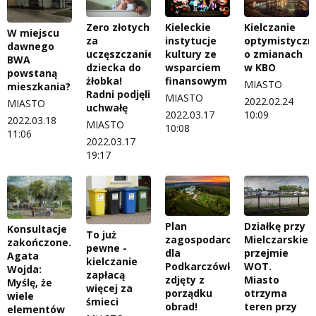
Zero złotych
Kieleckie
Kielczanie
W miejscu
za
instytucje
optymistyczn
dawnego
uczęszczanie
kultury ze
o zmianach
BWA
dziecka do
wsparciem
w KBO
powstaną
żłobka!
finansowym
MIASTO
mieszkania?
Radni podjęli
MIASTO
2022.02.24
MIASTO
uchwałę
2022.03.17
10:09
2022.03.18
MIASTO
10:08
11:06
2022.03.17
19:17
Plan
Działkę przy
Konsultacje
To już
zagospodarowania
Mielczarskie
zakończone.
pewne -
dla
przejmie
Agata
kielczanie
Podkarczówki
WOT.
Wojda:
zapłacą
zdjęty z
Miasto
Myślę, że
więcej za
porządku
otrzyma
wiele
śmieci
obrad!
teren przy
elementów