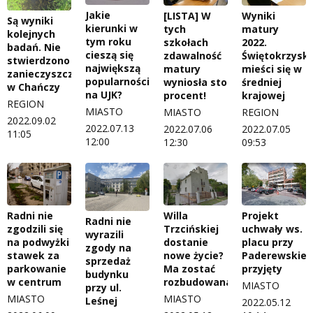
Jakie
[LISTA] W
Wyniki
Są wyniki
kierunki w
tych
matury
kolejnych
tym roku
szkołach
2022.
badań. Nie
cieszą się
zdawalność
Świętokrzyski
stwierdzono
największą
matury
mieści się w
zanieczyszczenia
popularnością
wyniosła sto
średniej
w Chańczy
na UJK?
procent!
krajowej
REGION
MIASTO
MIASTO
REGION
2022.09.02
2022.07.13
2022.07.06
2022.07.05
11:05
12:00
12:30
09:53
Projekt
Radni nie
Willa
Radni nie
uchwały ws.
zgodzili się
Trzcińskiej
wyrazili
placu przy
na podwyżki
dostanie
zgody na
Paderewskie
stawek za
nowe życie?
sprzedaż
przyjęty
parkowanie
Ma zostać
budynku
w centrum
rozbudowana
MIASTO
przy ul.
MIASTO
MIASTO
Leśnej
2022.05.12