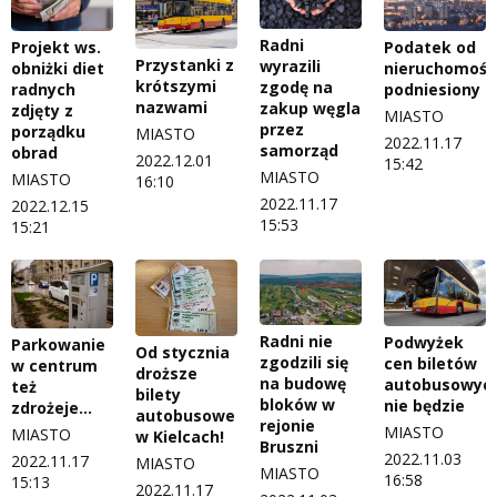
Radni
Projekt ws.
Podatek od
Przystanki z
wyrazili
obniżki diet
nieruchomośc
krótszymi
zgodę na
radnych
podniesiony
nazwami
zakup węgla
zdjęty z
MIASTO
przez
porządku
MIASTO
2022.11.17
samorząd
obrad
2022.12.01
15:42
MIASTO
MIASTO
16:10
2022.11.17
2022.12.15
15:53
15:21
Radni nie
Podwyżek
Parkowanie
Od stycznia
zgodzili się
cen biletów
w centrum
droższe
na budowę
autobusowyc
też
bilety
bloków w
nie będzie
zdrożeje…
autobusowe
rejonie
MIASTO
MIASTO
w Kielcach!
Bruszni
2022.11.03
2022.11.17
MIASTO
MIASTO
16:58
15:13
2022.11.17