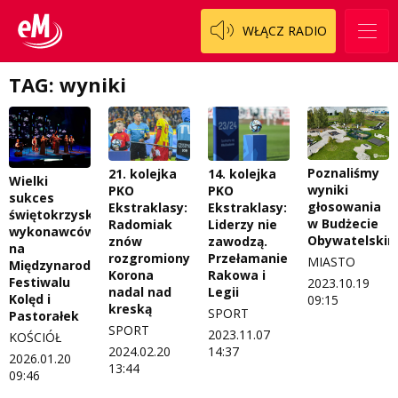
WŁĄCZ RADIO
TAG: wyniki
Poznaliśmy
21. kolejka
14. kolejka
Wielki
wyniki
PKO
PKO
sukces
głosowania
Ekstraklasy:
Ekstraklasy:
świętokrzyskich
w Budżecie
Radomiak
Liderzy nie
wykonawców
Obywatelski
znów
zawodzą.
na
rozgromiony.
Przełamanie
MIASTO
Międzynarodowym
Korona
Rakowa i
Festiwalu
2023.10.19
nadal nad
Legii
Kolęd i
09:15
kreską
SPORT
Pastorałek
SPORT
2023.11.07
KOŚCIÓŁ
2024.02.20
14:37
2026.01.20
13:44
09:46