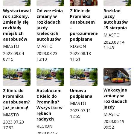
Wystartował
Od września
Z Kielc do
Rozkład
rok szkolny.
zmiany w
Promnika
jazdy
Zmieniły się
rozkładach
autobusem
autobusów
rozkłady
jazdy
-
15 sierpnia
miejskich
kieleckich
porozumienie
MIASTO
autobusów
autobusów
podpisane
2023.08.14
MIASTO
MIASTO
REGION
11:43
2023.09.04
2023.08.23
2023.08.18
07:15
13:10
11:51
Wakacyjne
Z Kielc do
Autobusem
Umowa
zmiany w
Promnika
z Kielc do
podpisana
rozkładach
autobusem?
Promnika?
MIASTO
jazdy
Już jesienią!
Wszystko w
2023.07.11
rękach
MIASTO
MIASTO
12:55
radnych
2023.06.19
2023.07.20
REGION
09:52
17:32
2023.07.17