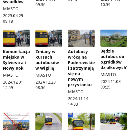
świadków
09:36
10:59
MIASTO
2025.04.29
09:18
Będzie
Komunikacja
Zmiany w
Autobusy
autobus do
miejska w
kursach
wrócą na
ogródków
Sylwestra i
autobusów
Paderewskiego
działkowych?
Nowy Rok
w Wigilię
i zatrzymają
się na
MIASTO
MIASTO
MIASTO
nowym
2024.11.08
2024.12.31
2024.12.23
przystanku
09:29
12:59
08:56
MIASTO
2024.11.14
14:03