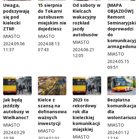
Uwaga,
15 sierpnia
Od soboty w
[MAPA
podszywają
do Tokarni
Kielcach
OBJAZDÓW]
się pod
autobusem
wakacyjny
Remont
kielecki
miejskim nie
rozkład
Seminaryjskie
ZTM!
dojedziesz
jazdy
doprowadzi
autobusów
do
MIASTO
MIASTO
komunikacyj
MIASTO
2024.09.06
2024.08.13
armagedonu?
11:37
07:43
2024.06.21
MIASTO
12:05
2024.05.15
09:51
Jak będą
Kielce z
2023 to
Bezpłatna
jeździły
szansą na
rekordowy
komunikacja
autobusy w
dofinansowanie
rok dla
dla
Wielkanoc?
ważnych
kieleckiej
wolontariuszy
inwestycji
komunikacji
MIASTO
MIASTO
miejskiej
MIASTO
2024.03.29
2024.01.12
MIASTO
10:39
2024.02.01
12:16