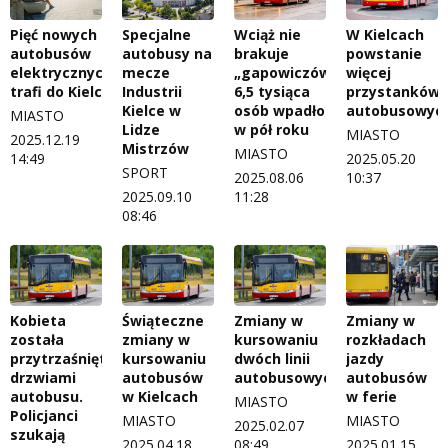
Pięć nowych
Specjalne
Wciąż nie
W Kielcach
autobusów
autobusy na
brakuje
powstanie
elektrycznych
mecze
„gapowiczów”.
więcej
trafi do Kielc
Industrii
6,5 tysiąca
przystanków
Kielce w
osób wpadło
autobusowyc
MIASTO
Lidze
w pół roku
MIASTO
2025.12.19
Mistrzów
MIASTO
14:49
2025.05.20
SPORT
2025.08.06
10:37
2025.09.10
11:28
08:46
Kobieta
Świąteczne
Zmiany w
Zmiany w
została
zmiany w
kursowaniu
rozkładach
przytrzaśnięta
kursowaniu
dwóch linii
jazdy
drzwiami
autobusów
autobusowych
autobusów
autobusu.
w Kielcach
w ferie
MIASTO
Policjanci
MIASTO
MIASTO
2025.02.07
szukają
2025.04.18
08:49
2025.01.15