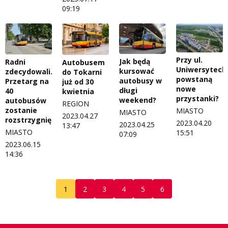
09:19
Przy ul.
Jak będą
Radni
Autobusem
Uniwersytecki
kursować
zdecydowali.
do Tokarni
powstaną
autobusy w
Przetarg na
już od 30
nowe
długi
40
kwietnia
przystanki?
weekend?
autobusów
REGION
zostanie
MIASTO
MIASTO
2023.04.27
rozstrzygnięty
2023.04.20
2023.04.25
13:47
MIASTO
15:51
07:09
2023.06.15
14:36
1
2
3
4
5
6