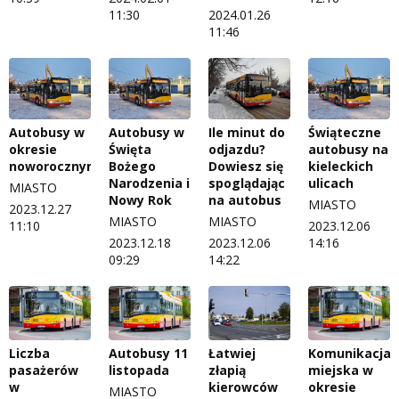
11:30
2024.01.26
11:46
Autobusy w
Autobusy w
Ile minut do
Świąteczne
okresie
Święta
odjazdu?
autobusy na
noworocznym
Bożego
Dowiesz się
kieleckich
Narodzenia i
spoglądając
ulicach
MIASTO
Nowy Rok
na autobus
MIASTO
2023.12.27
MIASTO
MIASTO
11:10
2023.12.06
2023.12.18
2023.12.06
14:16
09:29
14:22
Liczba
Autobusy 11
Łatwiej
Komunikacja
pasażerów
listopada
złapią
miejska w
w
kierowców
okresie
MIASTO