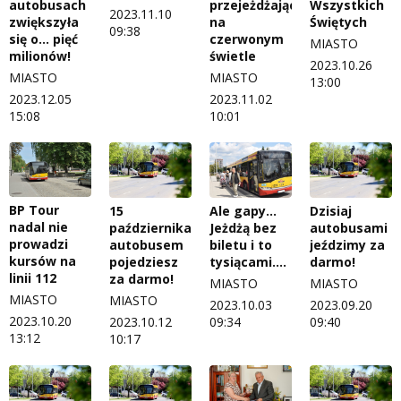
autobusach
przejeżdżających
Wszystkich
2023.11.10
zwiększyła
na
Świętych
09:38
się o… pięć
czerwonym
MIASTO
milionów!
świetle
2023.10.26
MIASTO
MIASTO
13:00
2023.12.05
2023.11.02
15:08
10:01
BP Tour
15
Ale gapy…
Dzisiaj
nadal nie
października
Jeżdżą bez
autobusami
prowadzi
autobusem
biletu i to
jeździmy za
kursów na
pojedziesz
tysiącami....
darmo!
linii 112
za darmo!
MIASTO
MIASTO
MIASTO
MIASTO
2023.10.03
2023.09.20
2023.10.20
2023.10.12
09:34
09:40
13:12
10:17