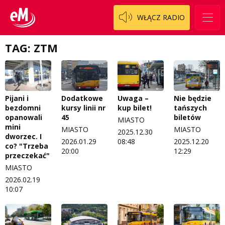
WŁĄCZ RADIO
TAG: ZTM
Pijani i
Dodatkowe
Uwaga –
Nie będzie
bezdomni
kursy linii nr
kup bilet!
tańszych
opanowali
45
biletów
MIASTO
mini
MIASTO
MIASTO
2025.12.30
dworzec. I
2026.01.29
08:48
2025.12.20
co? "Trzeba
20:00
12:29
przeczekać"
MIASTO
2026.02.19
10:07