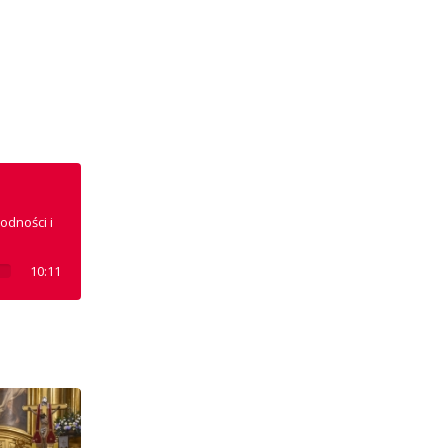
odności i
10:11