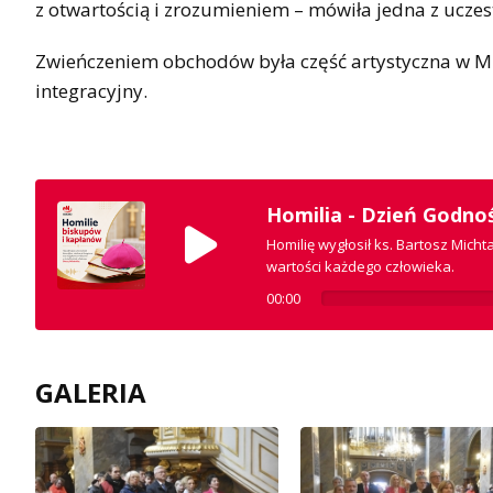
z otwartością i zrozumieniem – mówiła jedna z uczes
Zwieńczeniem obchodów była część artystyczna w Mu
integracyjny.
Homilia - Dzień Godno
Homilię wygłosił ks. Bartosz Micht
wartości każdego człowieka.
00:00
GALERIA