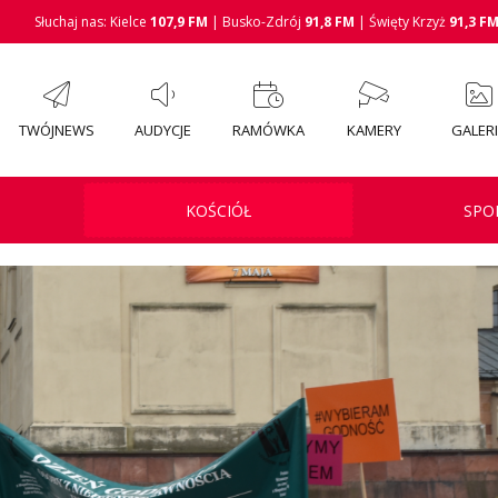
Słuchaj nas: Kielce
107,9 FM
| Busko-Zdrój
91,8 FM
| Święty Krzyż
91,3 F
TWÓJNEWS
AUDYCJE
RAMÓWKA
KAMERY
GALER
KOŚCIÓŁ
SPO