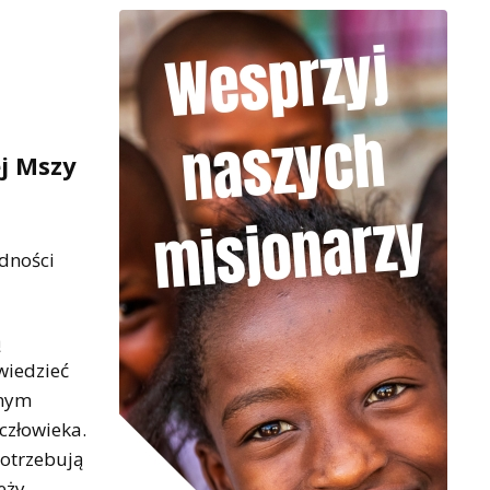
ej Mszy
odności
ą
wiedzieć
lnym
człowieka.
potrzebują
eży