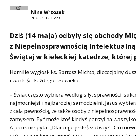
Nina Wrzosek
2026.05.14 15:23
Dziś (14 maja) odbyły się obchody 
z Niepełnosprawnością Intelektualną.
Świętej w kieleckiej katedrze, której
Homilię wygłosił ks. Bartosz Michta, diecezjalny dus
i wartości każdego człowieka.
– Świat często wybiera według siły, sprawności, sukces
najmocniejsi i najbardziej samodzielni. Jezus wybie
z całą pewnością, że także osoby z niepełnosprawno
zamysłem. Być może ktoś kiedyś patrzył na was tylko
A Jezus nie pyta: „Dlaczego jesteś słabszy?”. On mówi
osób z niepełnosprawnościami, bo przypominają nam