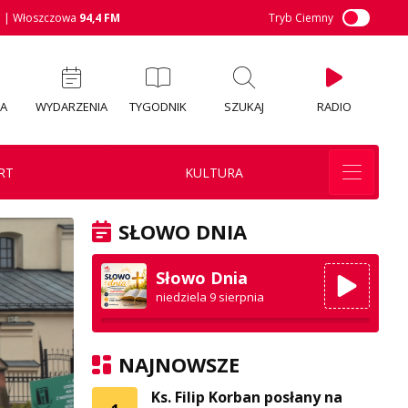
M
| Włoszczowa
94,4 FM
Tryb Ciemny
IA
WYDARZENIA
TYGODNIK
SZUKAJ
RADIO
RT
KULTURA
SŁOWO DNIA
Słowo Dnia
niedziela 9 sierpnia
NAJNOWSZE
Ks. Filip Korban posłany na