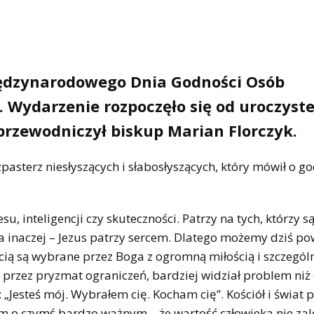
Międzynarodowego Dnia Godności Osób
 Wydarzenie rozpoczęło się od uroczyst
 przewodniczył biskup Marian Florczyk.
zpasterz niesłyszących i słabosłyszących, który mówił o g
u, inteligencji czy skuteczności. Patrzy na tych, którzy s
ra inaczej – Jezus patrzy sercem. Dlatego możemy dziś po
ścią są wybrane przez Boga z ogromną miłością i szczegó
 przez pryzmat ograniczeń, bardziej widział problem niż 
: „Jesteś mój. Wybrałem cię. Kocham cię”. Kościół i świat 
 o czymś bardzo ważnym – że wartość człowieka nie zal