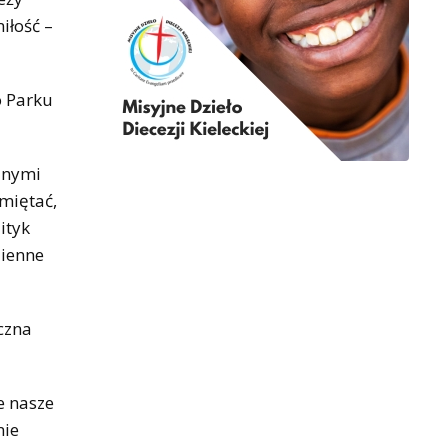
iłość –
o Parku
lnymi
miętać,
ityk
zienne
czna
e nasze
nie