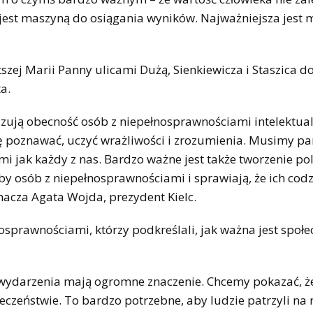
 jest maszyną do osiągania wyników. Najważniejsza jest m
szej Marii Panny ulicami Dużą, Sienkiewicza i Staszica d
a.
zują obecność osób z niepełnosprawnościami intelektua
ię poznawać, uczyć wrażliwości i zrozumienia. Musimy pa
i jak każdy z nas. Bardzo ważne jest także tworzenie pol
eby osób z niepełnosprawnościami i sprawiają, że ich cod
znacza Agata Wojda, prezydent Kielc.
osprawnościami, którzy podkreślali, jak ważna jest społe
e wydarzenia mają ogromne znaczenie. Chcemy pokazać, ż
eczeństwie. To bardzo potrzebne, aby ludzie patrzyli na 