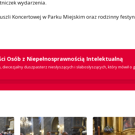
tniczek wydarzenia.
szli Koncertowej w Parku Miejskim oraz rodzinny festyn
ści Osób z Niepełnosprawnością Intelektualną
a, diecezjalny duszpasterz niesłyszących i słabosłyszących, który mówił o g