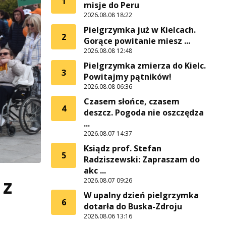
1
misje do Peru
2026.08.08 18:22
Pielgrzymka już w Kielcach.
2
Gorące powitanie miesz ...
2026.08.08 12:48
Pielgrzymka zmierza do Kielc.
3
Powitajmy pątników!
2026.08.08 06:36
Czasem słońce, czasem
4
deszcz. Pogoda nie oszczędza
...
2026.08.07 14:37
Ksiądz prof. Stefan
5
Radziszewski: Zapraszam do
akc ...
 z
2026.08.07 09:26
W upalny dzień pielgrzymka
6
dotarła do Buska-Zdroju
2026.08.06 13:16