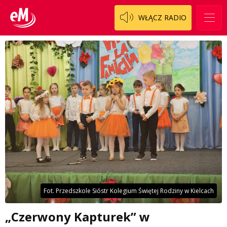
WŁĄCZ RADIO
Fot. Przedszkole Sióstr Kolegium Świętej Rodziny w Kielcach
„Czerwony Kapturek” w