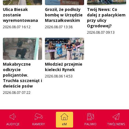
Ulica Biesak
Groził, że podłoży
Twój News: Co
zostanie
bombę w Urzędzie
dalej z pałacykiem
wyremontowana
Marszałkowskim
przy ulicy
Ogrodowej?
2026.08.07 16:12
2026.08.07 13:38
2026.08.07 09:13
Makabryczne
Młodzież przejmie
odkrycie
kielecki Rynek
policjantów.
2026.08.06 14:53
Truchła szczeniąt i
dwieście psów
2026.08.07 07:22
AUDYCJE
KAMERY
eM
PALIWO
TWÓJ NEWS