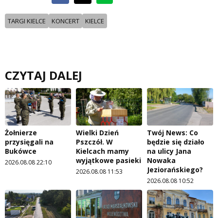
TARGI KIELCE
KONCERT
KIELCE
CZYTAJ DALEJ
Żołnierze
Wielki Dzień
Twój News: Co
przysięgali na
Pszczół. W
będzie się działo
Bukówce
Kielcach mamy
na ulicy Jana
wyjątkowe pasieki
Nowaka
2026.08.08 22:10
Jeziorańskiego?
2026.08.08 11:53
2026.08.08 10:52