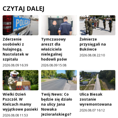
CZYTAJ DALEJ
Zderzenie
Tymczasowy
Żołnierze
osobówki z
areszt dla
przysięgali na
hulajnogą.
właściciela
Bukówce
Nastolatek w
nielegalnej
2026.08.08 22:10
szpitalu
hodowli psów
2026.08.09 16:39
2026.08.09 15:08
Wielki Dzień
Twój News: Co
Ulica Biesak
Pszczół. W
będzie się działo
zostanie
Kielcach mamy
na ulicy Jana
wyremontowana
wyjątkowe pasieki
Nowaka
2026.08.07 16:12
Jeziorańskiego?
2026.08.08 11:53