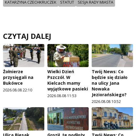
KATARZYNA CZECHKRUCZEK
STATUT
SESJA RADY MIASTA
CZYTAJ DALEJ
Żołnierze
Wielki Dzień
Twój News: Co
przysięgali na
Pszczół. W
będzie się działo
Bukówce
Kielcach mamy
na ulicy Jana
wyjątkowe pasieki
Nowaka
2026.08.08 22:10
Jeziorańskiego?
2026.08.08 11:53
2026.08.08 10:52
Ulica Biesak
Groził, że podłoży
Twój News: Co