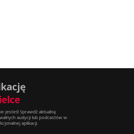
ikację
ielce
ie jesteś! Sprawdź aktualną
walnych audycji lub podcastów w
jonalnej aplikacji.