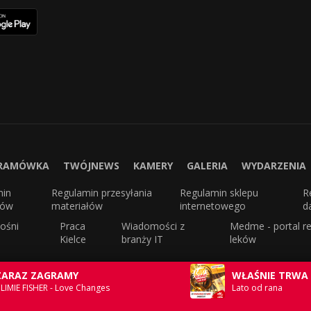
RAMÓWKA
TWÓJNEWS
KAMERY
GALERIA
WYDARZENIA
min
Regulamin przesyłania
Regulamin sklepu
R
sów
materiałów
internetowego
d
ośni
Praca
Wiadomości z
Medme - portal re
Kielce
branży IT
leków
ZARAZ ZAGRAMY
WŁAŚNIE TRWA
LIMIE FISHER - Love Changes
Lato od rana