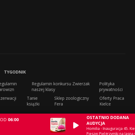
TYGODNIK
egulamin
Regulamin konkursu Zwierzak
Polityka
arowizn
naszej klasy
prywatności
zerwacji
Tanie
Sklep zoologiczny
Oferty Praca
książki
Fera
Kielce
OSTATNIO DODANA
OD
06:00
AUDYCJA
Homilia - Inauguracja 45. Kie
Pieszej Pielgrzymki na Jasną