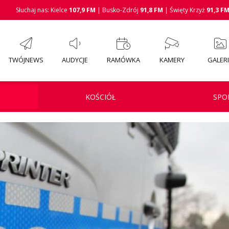
Słuchaj nas: Kielce
107,9 FM
| Busko-Zdrój
91,8 FM
| Święty Krzyż
91,3 F
TWÓJNEWS
AUDYCJE
RAMÓWKA
KAMERY
GALER
KOŚCIÓŁ
SPO