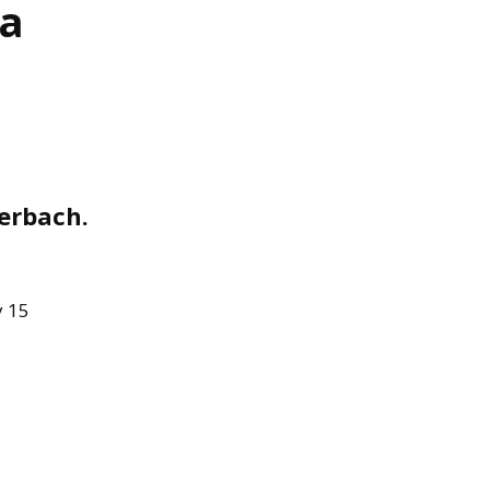
na
Herbach.
y 15