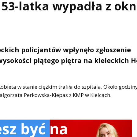
 53-latka wypadła z ok
eckich policjantów wpłynęło zgłoszenie
wysokości piątego piętra na kieleckich 
bieta w stanie ciężkim trafiła do szpitala. Około godzin
Małgorzata Perkowska-Kiepas z KMP w Kielcach.