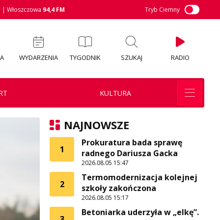
M
| Włoszczowa
94,4 FM
Tryb Ciemny
IA
WYDARZENIA
TYGODNIK
SZUKAJ
RADIO
RT
KULTURA
NAJNOWSZE
Prokuratura bada sprawę
1
radnego Dariusza Gacka
2026.08.05 15:47
Termomodernizacja kolejnej
2
szkoły zakończona
2026.08.05 15:17
Betoniarka uderzyła w „elkę”.
3