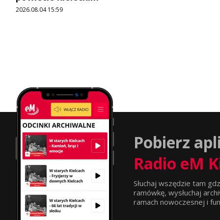
2026.08.04 15:59
Pobierz apl
Radio eM K
Słuchaj wszędzie tam gdz
ramówkę, wysłuchaj archi
ramach nowoczesnej i funkc