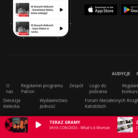
AUDYCJE
O
Regulamin programu
Zespół
Logo do
Regula
nas
Patron
pobrania
konkur
Diecezja
Wydawnictwo
Forum Niezależnych Rozgł
Kielecka
Jedność
Katolickich
TERAZ GRAMY
VAYA CON DIOS - What's A Woman
C