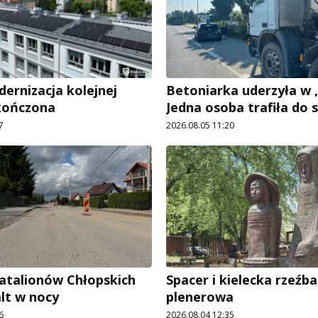
rnizacja kolejnej
Betoniarka uderzyła w „
kończona
Jedna osoba trafiła do s
7
2026.08.05 11:20
Batalionów Chłopskich
Spacer i kielecka rzeźba
alt w nocy
plenerowa
6
2026.08.04 12:35