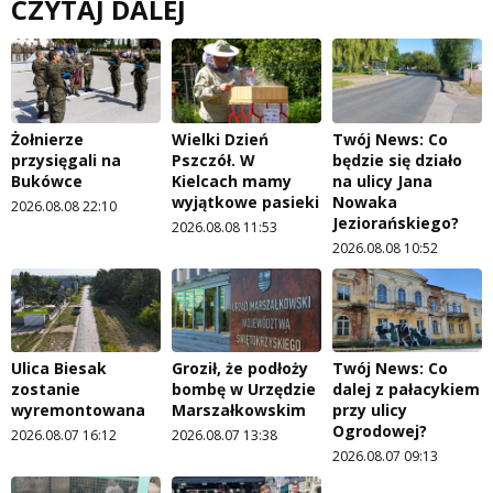
CZYTAJ DALEJ
Żołnierze
Wielki Dzień
Twój News: Co
przysięgali na
Pszczół. W
będzie się działo
Bukówce
Kielcach mamy
na ulicy Jana
wyjątkowe pasieki
Nowaka
2026.08.08 22:10
Jeziorańskiego?
2026.08.08 11:53
2026.08.08 10:52
Ulica Biesak
Groził, że podłoży
Twój News: Co
zostanie
bombę w Urzędzie
dalej z pałacykiem
wyremontowana
Marszałkowskim
przy ulicy
Ogrodowej?
2026.08.07 16:12
2026.08.07 13:38
2026.08.07 09:13