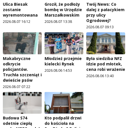
Ulica Biesak
Groził, że podłoży
Twój News: Co
zostanie
bombę w Urzędzie
dalej z pałacykiem
wyremontowana
Marszałkowskim
przy ulicy
Ogrodowej?
2026.08.07 16:12
2026.08.07 13:38
2026.08.07 09:13
Makabryczne
Młodzież przejmie
Była siedziba NFZ
odkrycie
kielecki Rynek
idzie pod młotek,
policjantów.
cena robi wrażenie
2026.08.06 14:53
Truchła szczeniąt i
2026.08.06 13:40
dwieście psów
2026.08.07 07:22
Budowa S74
Kto podpalił drzwi
odetnie ciepłą
do kościoła na