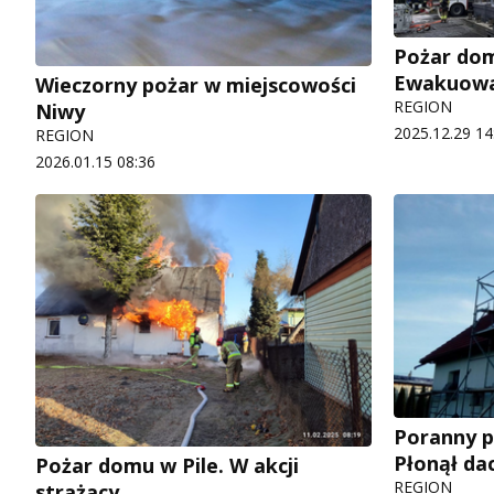
Pożar do
Ewakuowa
Wieczorny pożar w miejscowości
REGION
Niwy
2025.12.29 14
REGION
2026.01.15 08:36
Poranny p
Płonął da
Pożar domu w Pile. W akcji
REGION
strażacy