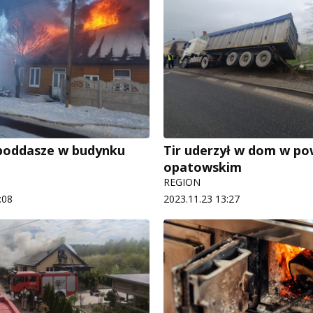
poddasze w budynku
Tir uderzył w dom w po
opatowskim
REGION
:08
2023.11.23 13:27