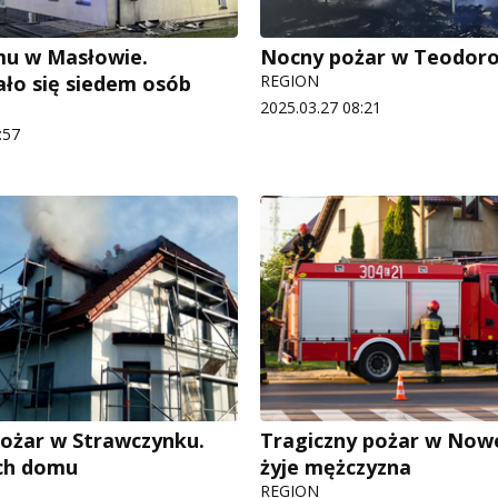
mu w Masłowie.
Nocny pożar w Teodor
ło się siedem osób
REGION
2025.03.27 08:21
:57
ożar w Strawczynku.
Tragiczny pożar w Nowe
ch domu
żyje mężczyzna
REGION