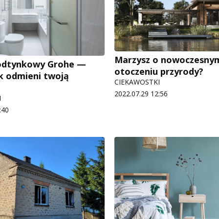
Marzysz o nowoczesny
odtynkowy Grohe —
otoczeniu przyrody?
ak odmieni twoją
CIEKAWOSTKI
2022.07.29 12:56
I
:40