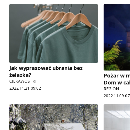
Jak wyprasować ubrania bez
żelazka?
Pożar w m
CIEKAWOSTKI
Dom w cał
2022.11.21 09:02
REGION
2022.11.09 07