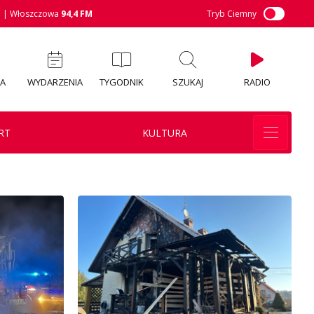
M
| Włoszczowa
94,4 FM
Tryb Ciemny
IA
WYDARZENIA
TYGODNIK
SZUKAJ
RADIO
RT
KULTURA