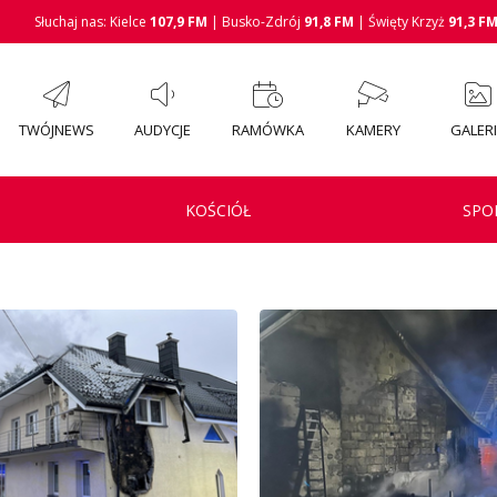
Słuchaj nas: Kielce
107,9 FM
| Busko-Zdrój
91,8 FM
| Święty Krzyż
91,3 F
TWÓJNEWS
AUDYCJE
RAMÓWKA
KAMERY
GALER
KOŚCIÓŁ
SPO