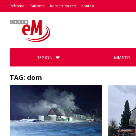
Reklama
Patronat
Koncert życzeń
Kontakt
REGION
MIASTO
TAG: dom