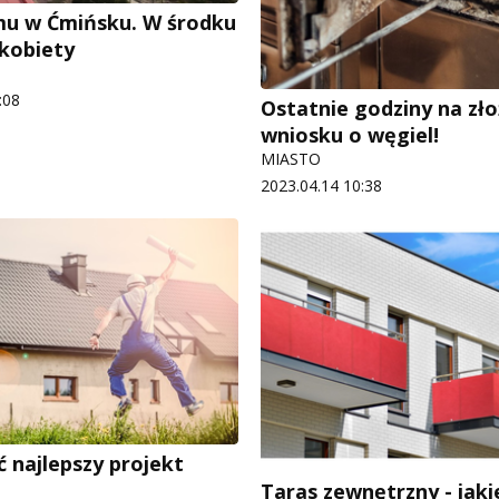
u w Ćmińsku. W środku
 kobiety
:08
Ostatnie godziny na zło
wniosku o węgiel!
MIASTO
2023.04.14 10:38
ć najlepszy projekt
Taras zewnętrzny - jak