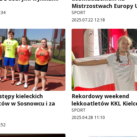
Mistrzostwach Europy 
:34
SPORT
2025.07.22 12:18
tępy kieleckich
Rekordowy weekend
tów w Sosnowcu i za
lekkoatletów KKL Kielc
SPORT
2025.04.28 11:10
:52