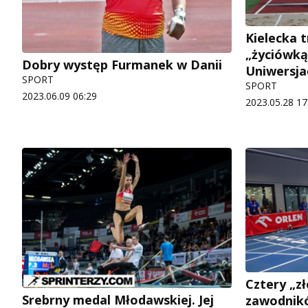
Kielecka 
„życiówką”
Dobry występ Furmanek w Danii
Uniwersja
SPORT
SPORT
2023.06.09 06:29
2023.05.28 17
Cztery „z
Srebrny medal Młodawskiej. Jej
zawodnik