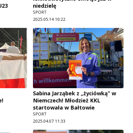
U23
niedzielę
SPORT
2025.05.14 10:22
Sabina Jarząbek z „życiówką” w
e!
Niemczech! Młodzież KKL
startowała w Bałtowie
SPORT
2025.04.07 11:33