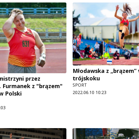
Młodawska z „brązem”
trójskoku
mistrzyni przez
SPORT
... Furmanek z "brązem"
2022.06.10 10:23
w Polski
:03