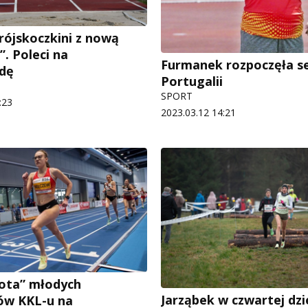
trójskoczkini z nową
. Poleci na
Furmanek rozpoczęła s
dę
Portugalii
SPORT
:23
2023.03.12 14:21
łota” młodych
Jarząbek w czwartej dzi
ów KKL-u na