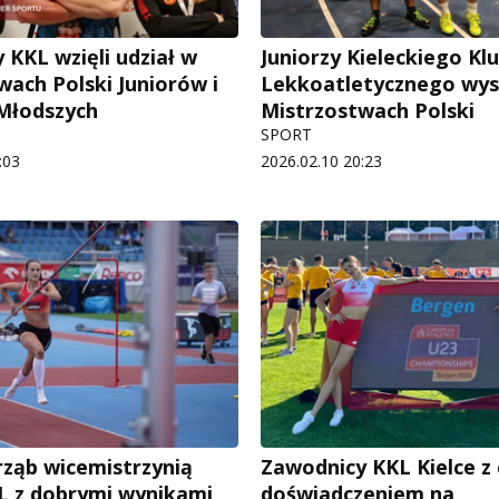
 KKL wzięli udział w
Juniorzy Kieleckiego Kl
wach Polski Juniorów i
Lekkoatletycznego wys
Młodszych
Mistrzostwach Polski
SPORT
:03
2026.02.10 20:23
trząb wicemistrzynią
Zawodnicy KKL Kielce z
KL z dobrymi wynikami
doświadczeniem na