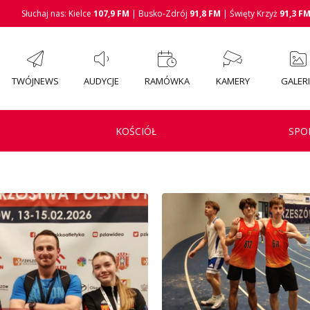
Słuchaj nas: Kielce
107,9 FM
| Busko-Zdrój
91,8 FM
| Święty Krzyż
91,3 F
TWÓJNEWS
AUDYCJE
RAMÓWKA
KAMERY
GALER
KOŚCIÓŁ
SPO