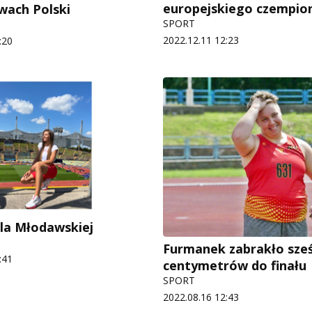
europejskiego czempio
wach Polski
SPORT
2022.12.11 12:23
:20
dla Młodawskiej
Furmanek zabrakło sze
:41
centymetrów do finału
SPORT
2022.08.16 12:43