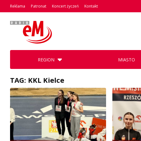
Reklama
Patronat
Koncert życzeń
Kontakt
REGION
MIASTO
TAG: KKL Kielce