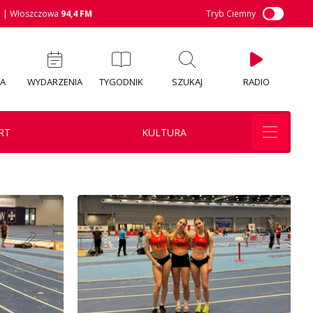
M
| Włoszczowa
94,4 FM
Tryb Ciemny
IA
WYDARZENIA
TYGODNIK
SZUKAJ
RADIO
RT
KULTURA