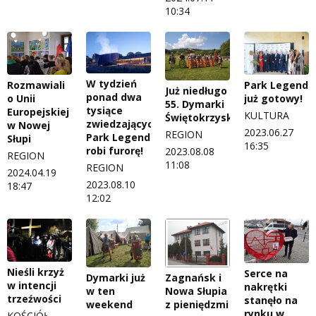
10:34
W tydzień
Rozmawiali
Park Legend
Już niedługo
ponad dwa
o Unii
już gotowy!
55. Dymarki
tysiące
Europejskiej
KULTURA
Świętokrzyskie
zwiedzających.
w Nowej
2023.06.27
REGION
Park Legend
Słupi
16:35
robi furorę!
2023.08.08
REGION
11:08
REGION
2024.04.19
2023.08.10
18:47
12:02
Nieśli krzyż
Serce na
Dymarki już
Zagnańsk i
w intencji
nakrętki
w ten
Nowa Słupia
trzeźwości
stanęło na
weekend
z pieniędzmi
rynku w
KOŚCIÓŁ