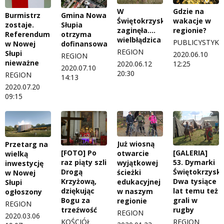
W
Gdzie na
Burmistrz
Gmina Nowa
Świętokrzyskiem
wakacje w
zostaje.
Słupia
zaginęła….
regionie?
Referendum
otrzyma
wielbłądzica
PUBLICYSTYKA
w Nowej
dofinansowanie
REGION
Słupi
2020.06.10
REGION
nieważne
2020.06.12
12:25
2020.07.10
20:30
REGION
14:13
2020.07.20
09:15
Już wiosną
Przetarg na
[FOTO] Po
[GALERIA]
otwarcie
wielką
raz piąty szli
53. Dymarki
wyjątkowej
inwestycję
Drogą
Świętokrzyski
ścieżki
w Nowej
Krzyżową,
Dwa tysiące
edukacyjnej
Słupi
dziękując
lat temu też
w naszym
ogłoszony
Bogu za
grali w
regionie
REGION
trzeźwość
rugby
REGION
2020.03.06
KOŚCIÓŁ
REGION