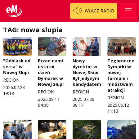
WŁĄCZ RADIO
TAG: nowa slupia
"Odblask od
Przed nami
Nowy
Tegoroczne
serca" w
ostatni
dyrektor w
Dymarki w
Nowej Słupi
dzień
Nowej Słupi.
nowej
Dymarek w
Był jedynym
formule i
REGION
Nowej Słupi
kandydatem
mnóstwem
2026.02.23
atrakcji
REGION
REGION
19:18
REGION
2025.08.17
2025.07.30
04:00
08:17
2025.05.12
11:13