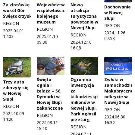
Za złotówkę
Województwo
Nowa
Dachowanie
wokół Gór
współwłaścicielem
atrakcja
w Nowej
Świętokrzyskich
kolejnego
turystyczna
Słupi
muzeum
powstanie w
REGION
REGION
Nowej Słupi
REGION
2025.04.01
2024.11.26
REGION
12:03
2025.01.10
07:58
09:36
2024.12.10
16:08
Święto
Ogromna
Zwłoki w
Trzy auta
ognia i
inwestycja
samochodzie.
zderzyły się
żelaza – 56.
za
Makabryczne
w Nowej
Dymarki w
kilkadziesiąt
odkrycie w
Słupi
Nowej Słupi
milionów w
Nowej Słupi
REGION
zakończone
Nowej Słupi.
REGION
2024.10.09
Park ogłosił
REGION
2024.06.30
14:20
przetarg
2024.08.11
16:32
REGION
18:10
2024.07.11