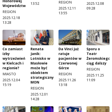
Honorowej
REGION
13:52
2025.12.08
Województwa
2025.12.11
09:28
REGION
13:55
2025.12.18
13:28
Co zamiast
Renata
Da Vinci już
Sporu o
izby
Janik:
ratuje
Teatr
wytrzeźwień
Lotnisko w
pacjentów w
Żeromskiego
w Kielcach i
Masłowie
Czerwonej
ciąg dalszy
regionie?
może być
Górze
REGION
obiektem
MIASTO
REGION
2025.11.25
strategicznym
2025.12.04
2025.11.26
11:09
MON
15:19
13:18
REGION
2025.12.01
14:28