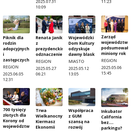
2025.07.31
11:23
10:09
Zarząd
Piknik dla
Renata Janik
Wojewódzki
województwa
rodzin
z
Dom Kultury
podsumował
adopcyjnych
prezydenckim
odzyskuje
miniony rok
i
odznaczeniem
dawny blask
zastępczych
REGION
REGION
MIASTO
REGION
2025.05.06
2025.05.27
2025.05.12
15:45
2025.06.05
06:21
13:05
12:31
700 tysięcy
Trwa
Współpraca
Inkubator
złotych dla
Wielkanocny
z GUM
California
Korony od
Kiermasz
szansą na
bez....
województwa
Ekonomii
rozwój
parkingu?