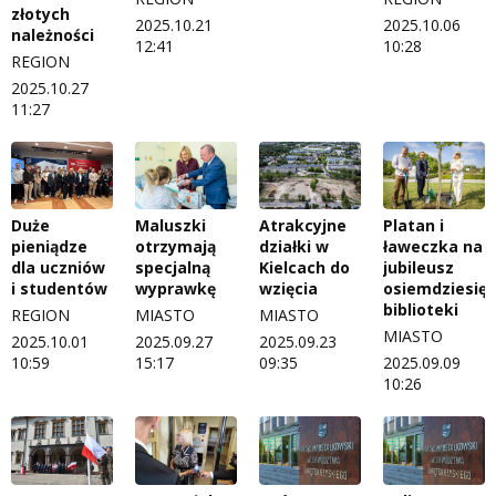
złotych
2025.10.21
2025.10.06
należności
12:41
10:28
REGION
2025.10.27
11:27
Duże
Maluszki
Atrakcyjne
Platan i
pieniądze
otrzymają
działki w
ławeczka na
dla uczniów
specjalną
Kielcach do
jubileusz
i studentów
wyprawkę
wzięcia
osiemdziesięc
biblioteki
REGION
MIASTO
MIASTO
MIASTO
2025.10.01
2025.09.27
2025.09.23
10:59
15:17
09:35
2025.09.09
10:26