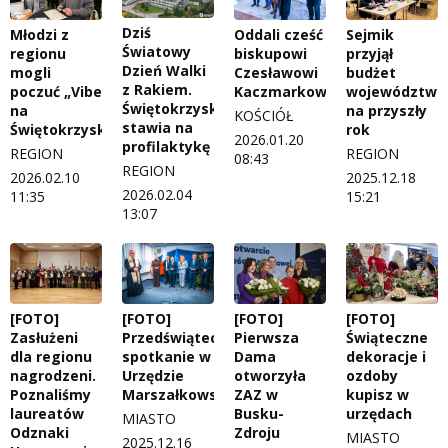
Dziś
Młodzi z
Oddali cześć
Sejmik
Światowy
regionu
biskupowi
przyjął
Dzień Walki
mogli
Czesławowi
budżet
z Rakiem.
poczuć „Vibe
Kaczmarkowi
województwa
Świętokrzyskie
na
na przyszły
KOŚCIÓŁ
stawia na
Świętokrzyskie”
rok
2026.01.20
profilaktykę
REGION
REGION
08:43
REGION
2026.02.10
2025.12.18
2026.02.04
11:35
15:21
13:07
[FOTO]
[FOTO]
[FOTO]
[FOTO]
Zasłużeni
Przedświąteczne
Pierwsza
Świąteczne
dla regionu
spotkanie w
Dama
dekoracje i
nagrodzeni.
Urzędzie
otworzyła
ozdoby
Poznaliśmy
Marszałkowskim
ZAZ w
kupisz w
laureatów
Busku-
urzędach
MIASTO
Odznaki
Zdroju
MIASTO
2025.12.16