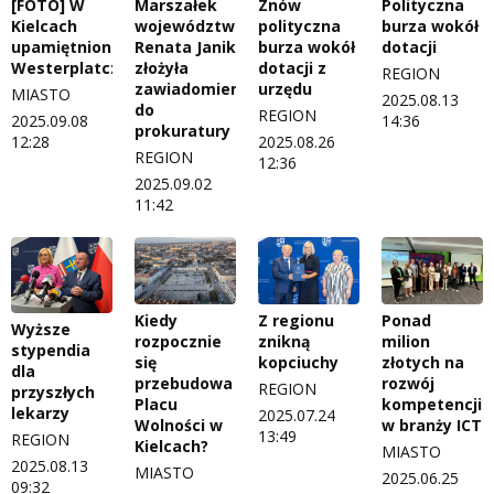
[FOTO] W
Marszałek
Znów
Polityczna
Kielcach
województwa
polityczna
burza wokół
upamiętniono
Renata Janik
burza wokół
dotacji
Westerplatczyków
złożyła
dotacji z
REGION
zawiadomienie
urzędu
MIASTO
2025.08.13
do
REGION
2025.09.08
14:36
prokuratury
12:28
2025.08.26
REGION
12:36
2025.09.02
11:42
Kiedy
Z regionu
Ponad
Wyższe
rozpocznie
znikną
milion
stypendia
się
kopciuchy
złotych na
dla
przebudowa
rozwój
REGION
przyszłych
Placu
kompetencji
lekarzy
2025.07.24
Wolności w
w branży ICT
13:49
REGION
Kielcach?
MIASTO
2025.08.13
MIASTO
2025.06.25
09:32