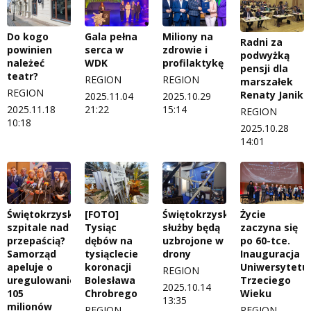
Do kogo
Gala pełna
Miliony na
Radni za
powinien
serca w
zdrowie i
podwyżką
należeć
WDK
profilaktykę
pensji dla
teatr?
REGION
REGION
marszałek
REGION
Renaty Janik
2025.11.04
2025.10.29
2025.11.18
21:22
15:14
REGION
10:18
2025.10.28
14:01
Świętokrzyskie
[FOTO]
Świętokrzyskie
Życie
szpitale nad
Tysiąc
służby będą
zaczyna się
przepaścią?
dębów na
uzbrojone w
po 60-tce.
Samorząd
tysiąclecie
drony
Inauguracja
apeluje o
koronacji
Uniwersytetu
REGION
uregulowanie
Bolesława
Trzeciego
2025.10.14
105
Chrobrego
Wieku
13:35
milionów
REGION
REGION