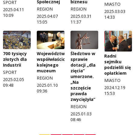
Społecznej
biznesu
SPORT
MIASTO
REGION
REGION
2025.04.11
2025.03.03
10:09
2025.04.07
2025.03.31
14:33
15:05
11:37
700 tysięcy
Województwo
Śledztwo w
Radni
złotych dla
współwłaścicielem
sprawie
sejmiku
Industrii
kolejnego
dotacji „dla
podzielili się
muzeum
zięcia”
SPORT
opłatkiem
umorzone.
REGION
2025.02.05
MIASTO
„Na
09:48
2025.01.10
2024.12.19
szczęście
09:36
15:53
prawda
zwyciężyła”
REGION
2025.01.03
08:46