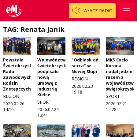
WŁĄCZ RADIO
TAG: Renata Janik
Powstała
Województwo
"Odblask od
MKS Cyclo
Świętokrzyska
świętokrzyskie
serca" w
Korona
Rada
podpisało
Nowej Słupi
nadal jedzie
Zawodowych
nową
razem z
REGION
Rodzin
umowę z
województw
2026.02.23
Zastępczych
Industrią
świętokrzysk
19:18
Kielce
REGION
SPORT
SPORT
2026.02.26
2026.02.21
14:16
2026.02.24
12:28
13:41