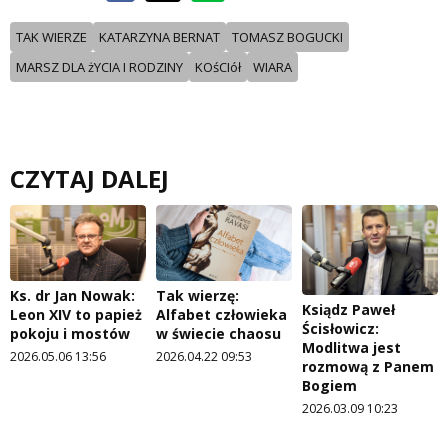
TAK WIERZE
KATARZYNA BERNAT
TOMASZ BOGUCKI
MARSZ DLA żYCIA I RODZINY
KOśCIół
WIARA
CZYTAJ DALEJ
Ks. dr Jan Nowak:
Tak wierzę:
Ksiądz Paweł
Leon XIV to papież
Alfabet człowieka
Ścisłowicz:
pokoju i mostów
w świecie chaosu
Modlitwa jest
2026.05.06 13:56
2026.04.22 09:53
rozmową z Panem
Bogiem
2026.03.09 10:23