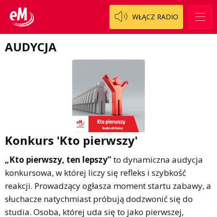
Regulamin konkursu Zwierzak naszej klasy
Tak wierzę
WŁĄCZ RADIO
Polityka prywatności
Weekend z blondynką
AUDYCJA
W starych Kielcach
ZNAJDZIESZ NAS TAKŻE NA
Wszystko w temacie
Konkurs 'Kto pierwszy'
„Kto pierwszy, ten lepszy”
to dynamiczna audycja
konkursowa, w której liczy się refleks i szybkość
reakcji. Prowadzący ogłasza moment startu zabawy, a
słuchacze natychmiast próbują dodzwonić się do
studia. Osoba, której uda się to jako pierwszej,