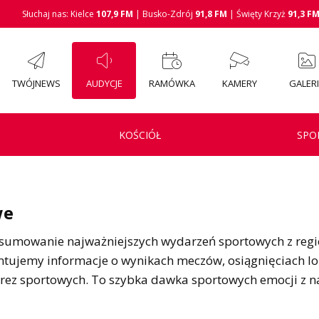
Słuchaj nas: Kielce
107,9 FM
| Busko-Zdrój
91,8 FM
| Święty Krzyż
91,3 F
TWÓJNEWS
AUDYCJE
RAMÓWKA
KAMERY
GALER
KOŚCIÓŁ
SPO
we
sumowanie najważniejszych wydarzeń sportowych z regi
tujemy informacje o wynikach meczów, osiągnięciach lo
z sportowych. To szybka dawka sportowych emocji z nas