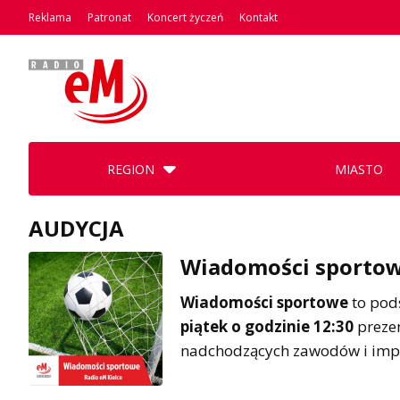
Reklama
Patronat
Koncert życzeń
Kontakt
REGION
MIASTO
AUDYCJA
Wiadomości sporto
Wiadomości sportowe
to pod
piątek o godzinie 12:30
prezen
nadchodzących zawodów i impre