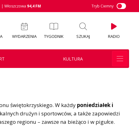
M
| Włoszczowa
94,4 FM
Tryb Ciemny
IA
WYDARZENIA
TYGODNIK
SZUKAJ
RADIO
RT
KULTURA
onu świętokrzyskiego. W każdy
poniedziałek i
kalnych drużyn i sportowców, a także zapowiedzi
zego regionu – zawsze na bieżąco i w pigułce.