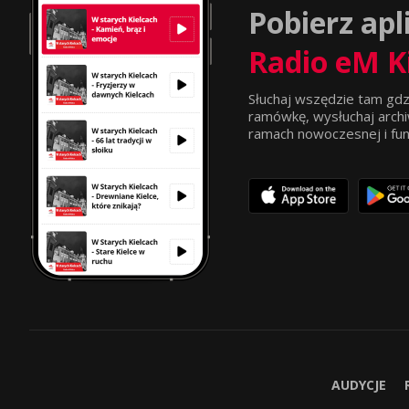
Pobierz apl
Radio eM K
Słuchaj wszędzie tam gdz
ramówkę, wysłuchaj archi
ramach nowoczesnej i funkc
AUDYCJE