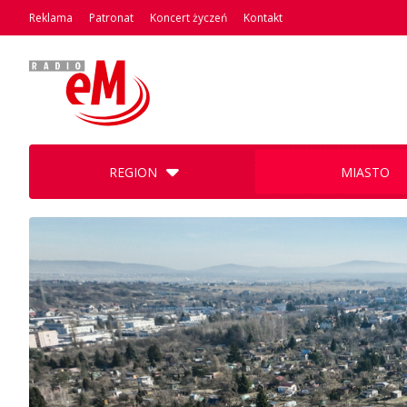
Reklama
Patronat
Koncert życzeń
Kontakt
REGION
MIASTO