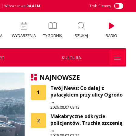
M
| Włoszczowa
94,4 FM
Tryb Ciemny
IA
WYDARZENIA
TYGODNIK
SZUKAJ
RADIO
RT
KULTURA
NAJNOWSZE
Twój News: Co dalej z
1
pałacykiem przy ulicy Ogrodo
...
2026.08.07 09:13
Makabryczne odkrycie
2
policjantów. Truchła szczenią
...
2026.08.07 07:22