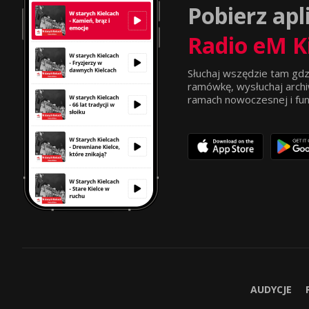
Pobierz apl
Radio eM K
Słuchaj wszędzie tam gdz
ramówkę, wysłuchaj archi
ramach nowoczesnej i funkc
AUDYCJE