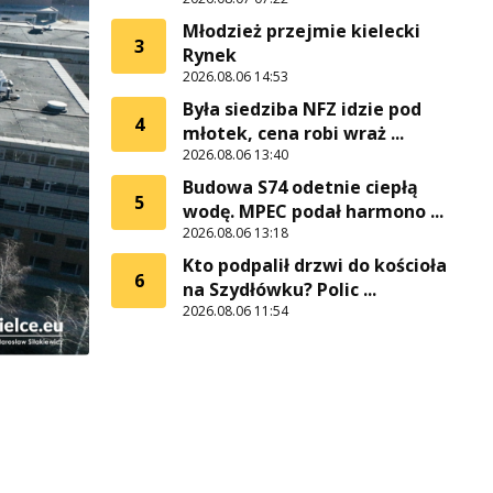
Młodzież przejmie kielecki
3
Rynek
2026.08.06 14:53
Była siedziba NFZ idzie pod
4
młotek, cena robi wraż ...
2026.08.06 13:40
Budowa S74 odetnie ciepłą
5
wodę. MPEC podał harmono ...
2026.08.06 13:18
Kto podpalił drzwi do kościoła
6
na Szydłówku? Polic ...
2026.08.06 11:54