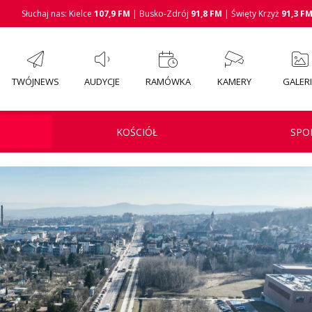
Słuchaj nas: Kielce
107,9 FM
| Busko-Zdrój
91,8 FM
| Święty Krzyż
91,3 F
TWÓJNEWS
AUDYCJE
RAMÓWKA
KAMERY
GALER
KOŚCIÓŁ
SPO