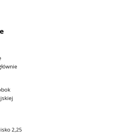
e
e
głównie
(obok
jskiej
isko 2,25