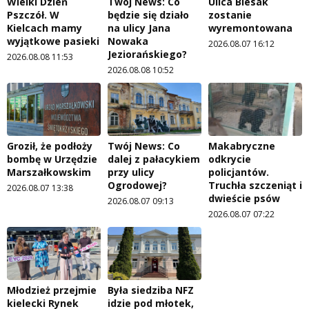
Wielki Dzień
Twój News: Co
Ulica Biesak
Pszczół. W
będzie się działo
zostanie
Kielcach mamy
na ulicy Jana
wyremontowana
wyjątkowe pasieki
Nowaka
2026.08.07 16:12
Jeziorańskiego?
2026.08.08 11:53
2026.08.08 10:52
Groził, że podłoży
Twój News: Co
Makabryczne
bombę w Urzędzie
dalej z pałacykiem
odkrycie
Marszałkowskim
przy ulicy
policjantów.
Ogrodowej?
Truchła szczeniąt i
2026.08.07 13:38
dwieście psów
2026.08.07 09:13
2026.08.07 07:22
Młodzież przejmie
Była siedziba NFZ
kielecki Rynek
idzie pod młotek,