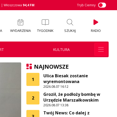
M
| Włoszczowa
94,4 FM
Tryb Ciemny
IA
WYDARZENIA
TYGODNIK
SZUKAJ
RADIO
RT
KULTURA
NAJNOWSZE
Ulica Biesak zostanie
1
wyremontowana
2026.08.07 16:12
Groził, że podłoży bombę w
2
Urzędzie Marszałkowskim
2026.08.07 13:38
Twój News: Co dalej z
3