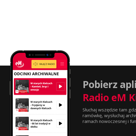
Pobierz apl
Radio eM K
Słuchaj wszędzie tam gdz
ramówkę, wysłuchaj archi
ramach nowoczesnej i funkc