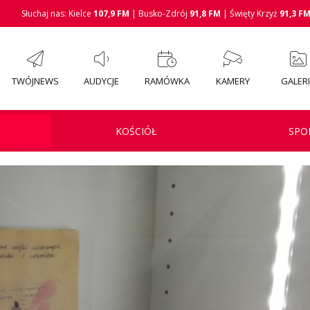
Słuchaj nas: Kielce
107,9 FM
| Busko-Zdrój
91,8 FM
| Święty Krzyż
91,3 F
TWÓJNEWS
AUDYCJE
RAMÓWKA
KAMERY
GALER
KOŚCIÓŁ
SPO