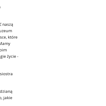
h
ć naszą
 Muzeum
sce, które
. Mamy
woim
ie życie -
siostra
idzianą
, jakie