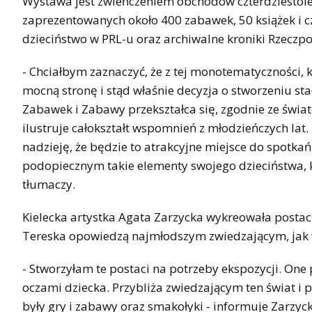
Wystawa jest zwieńczeniem obchodów czterdziestol
zaprezentowanych około 400 zabawek, 50 książek i c
dzieciństwo w PRL-u oraz archiwalne kroniki Rzeczpos
- Chciałbym zaznaczyć, że z tej monotematyczności,
mocną stronę i stąd właśnie decyzja o stworzeniu s
Zabawek i Zabawy przekształca się, zgodnie ze świat
ilustruje całokształt wspomnień z młodzieńczych l
nadzieję, że będzie to atrakcyjne miejsce do spotk
podopiecznym takie elementy swojego dzieciństwa, k
tłumaczy.
Kielecka artystka Agata Zarzycka wykreowała postacie 
Tereska opowiedzą najmłodszym zwiedzającym, jak w
- Stworzyłam te postaci na potrzeby ekspozycji. O
oczami dziecka. Przybliża zwiedzającym ten świat i 
były gry i zabawy oraz smakołyki - informuje Zarzyck