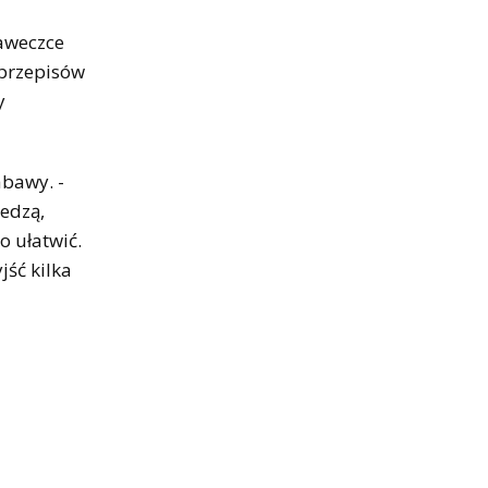
ławeczce
 przepisów
y
abawy. -
edzą,
o ułatwić.
jść kilka