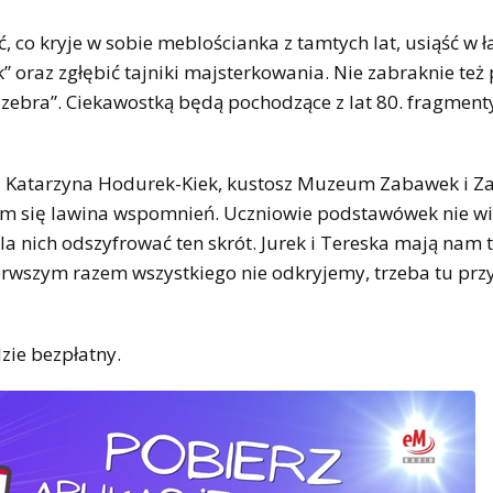
co kryje w sobie meblościanka z tamtych lat, usiąść w 
 oraz zgłębić tajniki majsterkowania. Nie zabraknie też
„zebra”. Ciekawostką będą pochodzące z lat 80. fragment
waża Katarzyna Hodurek-Kiek, kustosz Muzeum Zabawek i Z
am się lawina wspomnień. Uczniowie podstawówek nie wi
a nich odszyfrować ten skrót. Jurek i Tereska mają nam t
rwszym razem wszystkiego nie odkryjemy, trzeba tu przy
ie bezpłatny.