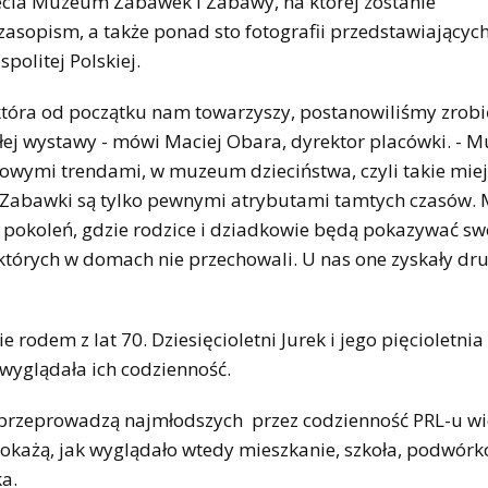
ecia Muzeum Zabawek i Zabawy, na której zostanie
zasopism, a także ponad sto fotografii przedstawiającyc
politej Polskiej.
 która od początku nam towarzyszy, postanowiliśmy zrobi
tałej wystawy - mówi Maciej Obara, dyrektor placówki. -
owymi trendami, w muzeum dzieciństwa, czyli takie miej
at. Zabawki są tylko pewnymi atrybutami tamtych czasów
ań pokoleń, gdzie rodzice i dziadkowie będą pokazywać s
tórych w domach nie przechowali. U nas one zyskały drug
rodem z lat 70. Dziesięcioletni Jurek i jego pięcioletnia 
yglądała ich codzienność.
ne przeprowadzą najmłodszych przez codzienność PRL-u w
pokażą, jak wyglądało wtedy mieszkanie, szkoła, podwórko
a.