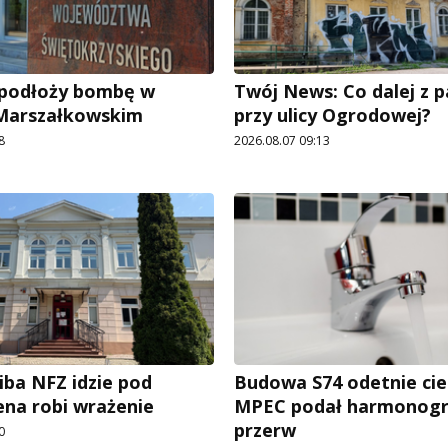
e podłoży bombę w
Twój News: Co dalej z 
 Marszałkowskim
przy ulicy Ogrodowej?
8
2026.08.07 09:13
iba NFZ idzie pod
Budowa S74 odetnie cie
ena robi wrażenie
MPEC podał harmonog
przerw
0