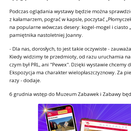
Podczas oglądania wystawy będzie można sprawdzić, 
z kałamarzem, pograć w kapsle, poczytać „Płomyczek”
na popularne wówczas desery: kogel-mogel i ciasto 
pamiętnika nastoletniej Joanny.
- Dla nas, dorosłych, to jest takie oczywiste - zau
Kiedy widzimy te przedmioty, od razu uruchamia n
czym był PRL, ani "Pewex". Dzięki wystawie chcemy dl
Ekspozycja ma charakter wielopłaszczyznowy. Za pie
razy - dodaje.
6 grudnia wstęp do Muzeum Zabawek i Zabawy będz