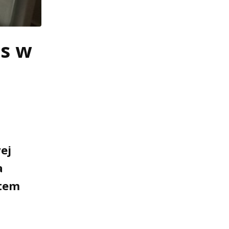
as w
ej
a
otem