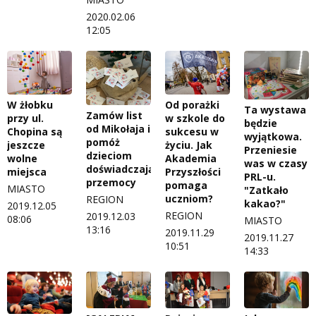
2020.02.06
12:05
W żłobku
Od porażki
Ta wystawa
Zamów list
przy ul.
w szkole do
będzie
od Mikołaja i
Chopina są
sukcesu w
wyjątkowa.
pomóż
jeszcze
życiu. Jak
Przeniesie
dzieciom
wolne
Akademia
was w czasy
doświadczającym
miejsca
Przyszłości
PRL-u.
przemocy
pomaga
MIASTO
"Zatkało
uczniom?
REGION
kakao?"
2019.12.05
REGION
2019.12.03
08:06
MIASTO
13:16
2019.11.29
2019.11.27
10:51
14:33