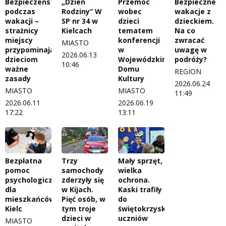
Bezpieczeństwo
„Dzień
Przemoc
Bezpieczne
podczas
Rodziny” W
wobec
wakacje z
wakacji –
SP nr 34 w
dzieci
dzieckiem.
strażnicy
Kielcach
tematem
Na co
miejscy
konferencji
zwracać
MIASTO
przypominają
w
uwagę w
2026.06.13
dzieciom
Wojewódzkim
podróży?
10:46
ważne
Domu
REGION
zasady
Kultury
2026.06.24
MIASTO
MIASTO
11:49
2026.06.11
2026.06.19
17:22
13:11
Bezpłatna
Trzy
Mały sprzęt,
pomoc
samochody
wielka
psychologiczna
zderzyły się
ochrona.
dla
w Kijach.
Kaski trafiły
mieszkańców
Pięć osób, w
do
Kielc
tym troje
świętokrzyskich
dzieci w
uczniów
MIASTO