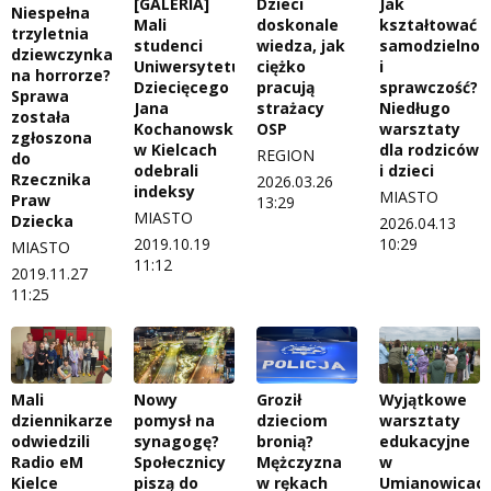
[GALERIA]
Dzieci
Jak
Niespełna
Mali
doskonale
kształtować
trzyletnia
studenci
wiedza, jak
samodzielnoś
dziewczynka
Uniwersytetu
ciężko
i
na horrorze?
Dziecięcego
pracują
sprawczość?
Sprawa
Jana
strażacy
Niedługo
została
Kochanowskiego
OSP
warsztaty
zgłoszona
w Kielcach
dla rodziców
REGION
do
odebrali
i dzieci
Rzecznika
2026.03.26
indeksy
MIASTO
Praw
13:29
MIASTO
Dziecka
2026.04.13
2019.10.19
10:29
MIASTO
11:12
2019.11.27
11:25
Mali
Nowy
Groził
Wyjątkowe
dziennikarze
pomysł na
dzieciom
warsztaty
odwiedzili
synagogę?
bronią?
edukacyjne
Radio eM
Społecznicy
Mężczyzna
w
Kielce
piszą do
w rękach
Umianowicac