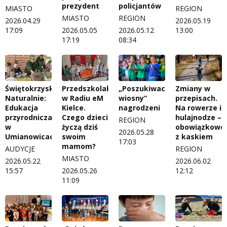
prezydent
policjantów
MIASTO
REGION
MIASTO
REGION
2026.04.29
2026.05.19
17:09
2026.05.05
2026.05.12
13:00
17:19
08:34
Świętokrzyskie
Przedszkolaki
„Poszukiwacze
Zmiany w
Naturalnie:
w Radiu eM
wiosny”
przepisach.
Edukacja
Kielce.
nagrodzeni
Na rowerze i
przyrodnicza
Czego dzieci
hulajnodze –
REGION
w
życzą dziś
obowiązkowo
2026.05.28
Umianowicach
swoim
z kaskiem
17:03
mamom?
AUDYCJE
REGION
MIASTO
2026.05.22
2026.06.02
15:57
2026.05.26
12:12
11:09