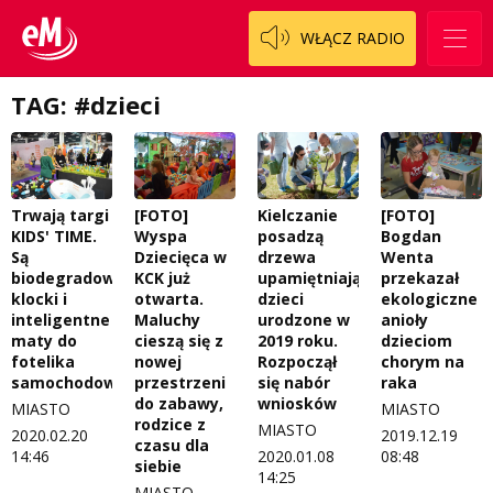
WŁĄCZ RADIO
TAG: #dzieci
Trwają targi
[FOTO]
Kielczanie
[FOTO]
KIDS' TIME.
Wyspa
posadzą
Bogdan
Są
Dziecięca w
drzewa
Wenta
biodegradowalne
KCK już
upamiętniające
przekazał
klocki i
otwarta.
dzieci
ekologiczne
inteligentne
Maluchy
urodzone w
anioły
maty do
cieszą się z
2019 roku.
dzieciom
fotelika
nowej
Rozpoczął
chorym na
samochodowego
przestrzeni
się nabór
raka
do zabawy,
wniosków
MIASTO
MIASTO
rodzice z
MIASTO
2020.02.20
2019.12.19
czasu dla
14:46
2020.01.08
08:48
siebie
14:25
MIASTO