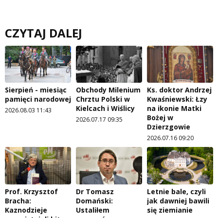
CZYTAJ DALEJ
Sierpień - miesiąc
Obchody Milenium
Ks. doktor Andrzej
pamięci narodowej
Chrztu Polski w
Kwaśniewski: Łzy
Kielcach i Wiślicy
na ikonie Matki
2026.08.03 11:43
Bożej w
2026.07.17 09:35
Dzierzgowie
2026.07.16 09:20
Prof. Krzysztof
Dr Tomasz
Letnie bale, czyli
Bracha:
Domański:
jak dawniej bawili
Kaznodzieje
Ustaliłem
się ziemianie