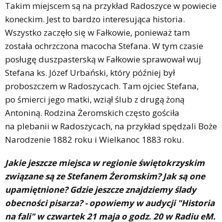
Takim miejscem są na przykład Radoszyce w powiecie
koneckim. Jest to bardzo interesująca historia.
Wszystko zaczęło się w Fałkowie, ponieważ tam
została ochrzczona macocha Stefana. W tym czasie
posługę duszpasterską w Fałkowie sprawował wuj
Stefana ks. Józef Urbański, który później był
proboszczem w Radoszycach. Tam ojciec Stefana,
po śmierci jego matki, wziął ślub z drugą żoną
Antoniną. Rodzina Żeromskich często gościła
na plebanii w Radoszycach, na przykład spędzali Boże
Narodzenie 1882 roku i Wielkanoc 1883 roku.
Jakie jeszcze miejsca w regionie świętokrzyskim
związane są ze Stefanem Żeromskim? Jak są one
upamiętnione? Gdzie jeszcze znajdziemy ślady
obecności pisarza? - opowiemy w audycji "Historia
na fali" w czwartek 21 maja o godz. 20 w Radiu eM.