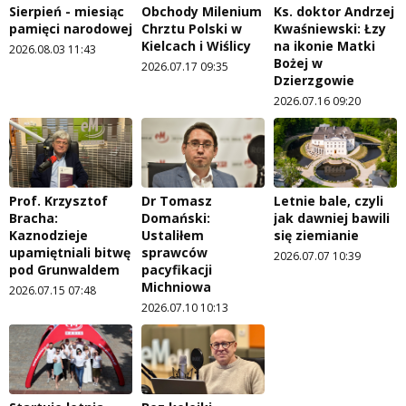
Sierpień - miesiąc
Obchody Milenium
Ks. doktor Andrzej
pamięci narodowej
Chrztu Polski w
Kwaśniewski: Łzy
Kielcach i Wiślicy
na ikonie Matki
2026.08.03 11:43
Bożej w
2026.07.17 09:35
Dzierzgowie
2026.07.16 09:20
Prof. Krzysztof
Dr Tomasz
Letnie bale, czyli
Bracha:
Domański:
jak dawniej bawili
Kaznodzieje
Ustaliłem
się ziemianie
upamiętniali bitwę
sprawców
2026.07.07 10:39
pod Grunwaldem
pacyfikacji
Michniowa
2026.07.15 07:48
2026.07.10 10:13