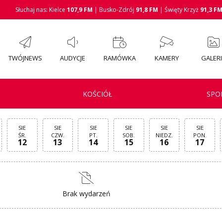
Słuchaj nas: Kielce
107,9 FM
| Busko-Zdrój
91,8 FM
| Święty Krzyż
91,3 F
TWÓJNEWS
AUDYCJE
RAMÓWKA
KAMERY
GALER
KOŚCIÓŁ
SPO
SIE
SIE
SIE
SIE
SIE
SIE
ŚR.
CZW.
PT.
SOB.
NIEDZ.
PON.
12
13
14
15
16
17
Brak wydarzeń