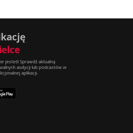
ikację
ielce
ie jesteś! Sprawdź aktualną
walnych audycji lub podcastów w
jonalnej aplikacji.