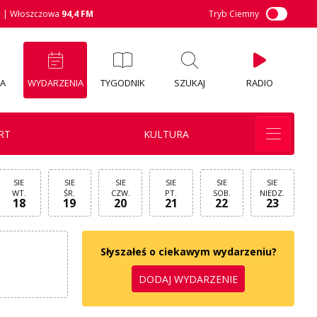
M
| Włoszczowa
94,4 FM
Tryb Ciemny
IA
WYDARZENIA
TYGODNIK
SZUKAJ
RADIO
RT
KULTURA
SIE
SIE
SIE
SIE
SIE
SIE
WT.
ŚR.
CZW.
PT.
SOB.
NIEDZ.
18
19
20
21
22
23
Słyszałeś o ciekawym wydarzeniu?
DODAJ WYDARZENIE