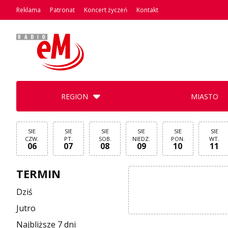
Reklama
Patronat
Koncert życzeń
Kontakt
REGION
MIASTO
SIE
SIE
SIE
SIE
SIE
SIE
CZW.
PT.
SOB.
NIEDZ.
PON.
WT.
06
07
08
09
10
11
TERMIN
Dziś
Jutro
Najbliższe 7 dni