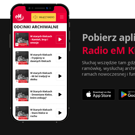
Pobierz apl
Radio eM K
Słuchaj wszędzie tam gdz
ramówkę, wysłuchaj archi
ramach nowoczesnej i funkc