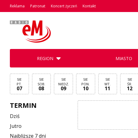
Reklama
Patronat
Koncert życzeń
Kontakt
REGION
MIASTO
SIE
SIE
SIE
SIE
SIE
SIE
PT.
SOB.
NIEDZ.
PON.
WT.
ŚR.
07
08
09
10
11
12
TERMIN
Dziś
Jutro
Najbliższe 7 dni