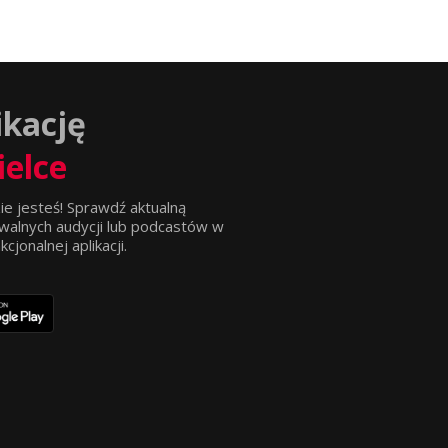
ikację
ielce
ie jesteś! Sprawdź aktualną
walnych audycji lub podcastów w
jonalnej aplikacji.