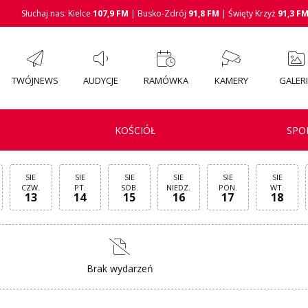
Słuchaj nas: Kielce
107,9 FM
| Busko-Zdrój
91,8 FM
| Święty Krzyż
91,3 F
TWÓJNEWS
AUDYCJE
RAMÓWKA
KAMERY
GALER
KOŚCIÓŁ
SPO
SIE
SIE
SIE
SIE
SIE
SIE
CZW.
PT.
SOB.
NIEDZ.
PON.
WT.
13
14
15
16
17
18
Brak wydarzeń