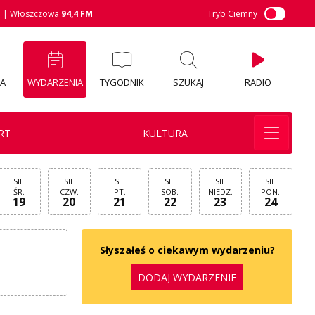
M
| Włoszczowa
94,4 FM
Tryb Ciemny
IA
WYDARZENIA
TYGODNIK
SZUKAJ
RADIO
RT
KULTURA
SIE
SIE
SIE
SIE
SIE
SIE
ŚR.
CZW.
PT.
SOB.
NIEDZ.
PON.
19
20
21
22
23
24
Słyszałeś o ciekawym wydarzeniu?
DODAJ WYDARZENIE