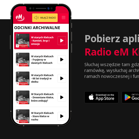
Pobierz apl
Radio eM K
Słuchaj wszędzie tam gdz
ramówkę, wysłuchaj archi
ramach nowoczesnej i funkc