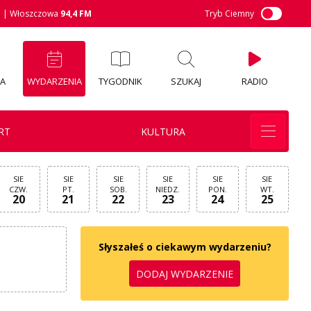
M
| Włoszczowa
94,4 FM
Tryb Ciemny
IA
WYDARZENIA
TYGODNIK
SZUKAJ
RADIO
RT
KULTURA
SIE
SIE
SIE
SIE
SIE
SIE
CZW.
PT.
SOB.
NIEDZ.
PON.
WT.
20
21
22
23
24
25
Słyszałeś o ciekawym wydarzeniu?
DODAJ WYDARZENIE