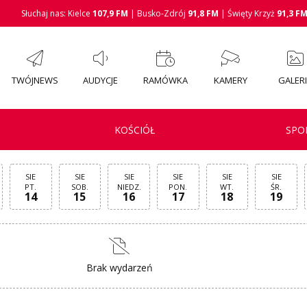
Słuchaj nas: Kielce
107,9 FM
| Busko-Zdrój
91,8 FM
| Święty Krzyż
91,3 F
TWÓJNEWS
AUDYCJE
RAMÓWKA
KAMERY
GALER
KOŚCIÓŁ
SPO
SIE
SIE
SIE
SIE
SIE
SIE
PT.
SOB.
NIEDZ.
PON.
WT.
ŚR.
14
15
16
17
18
19
Brak wydarzeń