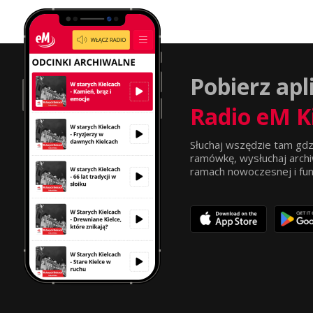
Pobierz apl
Radio eM K
Słuchaj wszędzie tam gdz
ramówkę, wysłuchaj archi
ramach nowoczesnej i funkc