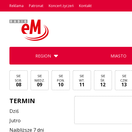
Reklama
Patronat
Koncert życzeń
Kontakt
REGION
MIASTO
SIE
SIE
SIE
SIE
SIE
SIE
SOB.
NIEDZ.
PON.
WT.
ŚR.
CZW.
08
09
10
11
12
13
TERMIN
Dziś
Jutro
Najbliższe 7 dni