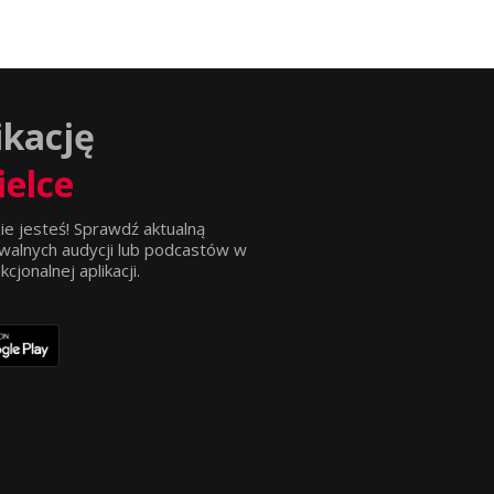
ikację
ielce
ie jesteś! Sprawdź aktualną
walnych audycji lub podcastów w
jonalnej aplikacji.