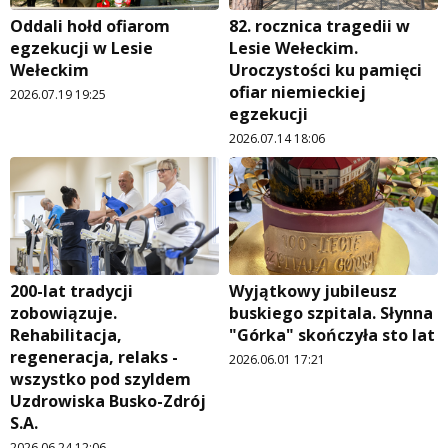
Wszystko w temacie
Oddali hołd ofiarom
82. rocznica tragedii w
egzekucji w Lesie
Lesie Wełeckim.
Wełeckim
Uroczystości ku pamięci
ofiar niemieckiej
2026.07.19 19:25
egzekucji
2026.07.14 18:06
200-lat tradycji
Wyjątkowy jubileusz
zobowiązuje.
buskiego szpitala. Słynna
Rehabilitacja,
"Górka" skończyła sto lat
regeneracja, relaks -
2026.06.01 17:21
wszystko pod szyldem
Uzdrowiska Busko-Zdrój
S.A.
2026.06.24 12:06