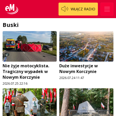
O nas
Historia na fali
WŁĄCZ RADIO
Regulamin programu Patron
Modna kultura
Buski
Zespół
OdNowa
Logo do pobrania
Pacjent, którego nie zapomnę
Regulamin konkursów
Pasjonaci
Regulamin przesyłania materiałów
Piąta strona świata
Nie żyje motocyklista.
Duże inwestycje w
Regulamin sklepu internetowego
Prawdę mówiąc
Tragiczny wypadek w
Nowym Korczynie
Nowym Korczynie
Regulamin darowizn
Słowo Dnia
2026.07.24 11:47
2026.07.25 22:16
Regulamin konkursu Zwierzak naszej klasy
Tak wierzę
Polityka prywatności
Weekend z blondynką
W starych Kielcach
ZNAJDZIESZ NAS TAKŻE NA