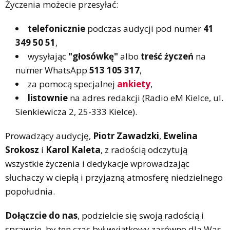
Życzenia możecie przesyłać:
telefonicznie
podczas audycji pod numer
41
349 50 51
,
wysyłając
"głosówkę"
albo
treść życzeń
na
numer WhatsApp
513 105 317
,
za pomocą specjalnej
ankiety
,
listownie
na adres redakcji (Radio eM Kielce, ul.
Sienkiewicza 2, 25-333 Kielce).
Prowadzący audycję,
Piotr Zawadzki
,
Ewelina
Srokosz
i
Karol Kaleta
, z radością odczytują
wszystkie życzenia i dedykacje wprowadzając
słuchaczy w ciepłą i przyjazną atmosferę niedzielnego
popołudnia.
Dołączcie do nas
, podzielcie się swoją radością i
sprawcie, by ten czas był wyjątkowy zarówno dla Was,