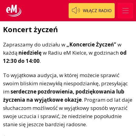
Logo do pobrania
Pacjent, którego nie zapomnę
WŁĄCZ RADIO
Regulamin konkursów
Pasjonaci
Koncert życzeń
Regulamin przesyłania materiałów
Piąta strona świata
Zapraszamy do udziału w
„Koncercie Życzeń”
w
Regulamin sklepu internetowego
Prawdę mówiąc
każdą
niedzielę
w Radiu eM Kielce, w godzinach
od
Regulamin darowizn
Słowo Dnia
12:30 do 14:00
.
Regulamin konkursu Zwierzak naszej klasy
Tak wierzę
To wyjątkowa audycja, w której możecie sprawić
Polityka prywatności
Weekend z blondynką
swoim bliskim niezwykłą niespodziankę, przesyłając
im
serdeczne pozdrowienia, podziękowania lub
W starych Kielcach
ZNAJDZIESZ NAS TAKŻE NA
życzenia na wyjątkowe okazje
. Program od lat daje
Wszystko w temacie
słuchaczom możliwość w wyjątkowy sposób wyrazić
swoje uczucia i sprawić, że niedzielne popołudnie
stanie się jeszcze bardziej radosne.