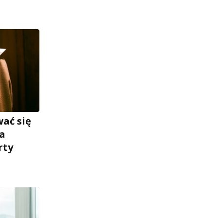
ać się
na
rty