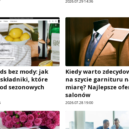
7
2026.07.29 14:36
ds bez mody: jak
Kiedy warto zdecydow
składniki, które
na szycie garnituru 
 od sezonowych
miarę? Najlepsze ofe
salonów
8
2026.07.28 19:00