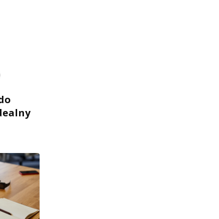
do
dealny