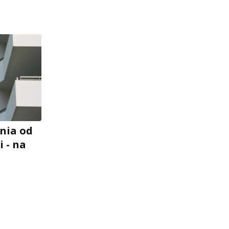
nia od
i - na