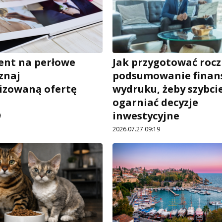
zent na perłowe
Jak przygotować roc
znaj
podsumowanie finan
izowaną ofertę
wydruku, żeby szybci
ogarniać decyzje
inwestycyjne
9
2026.07.27 09:19