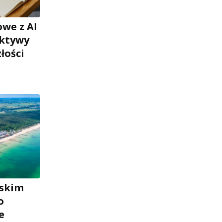
we z AI
ektywy
łości
lskim
o
e