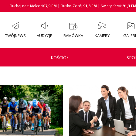
Słuchaj nas: Kielce
107,9 FM
| Busko-Zdrój
91,8 FM
| Święty Krzyż
91,3 F
TWÓJNEWS
AUDYCJE
RAMÓWKA
KAMERY
GALER
KOŚCIÓŁ
SPO