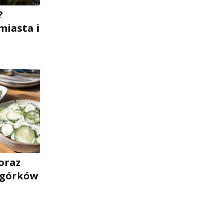
?
miasta i
oraz
 ogórków