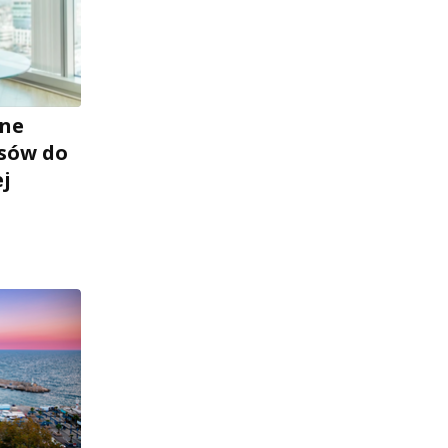
zne
sów do
ej