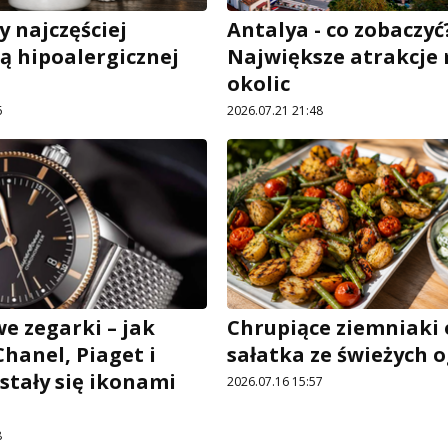
y najczęściej
Antalya - co zobaczyć
 hipoalergicznej
Największe atrakcje 
okolic
6
2026.07.21 21:48
e zegarki – jak
Chrupiące ziemniaki 
Chanel, Piaget i
sałatka ze świeżych
stały się ikonami
2026.07.16 15:57
8