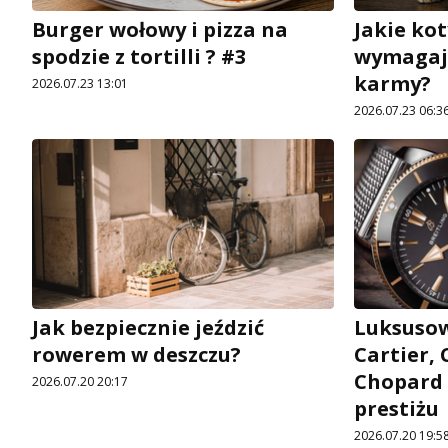
Burger wołowy i pizza na
Jakie kot
spodzie z tortilli ? #3
wymagają
karmy?
2026.07.23 13:01
2026.07.23 06:3
Jak bezpiecznie jeździć
Luksusow
rowerem w deszczu?
Cartier, 
Chopard 
2026.07.20 20:17
prestiżu
2026.07.20 19:5