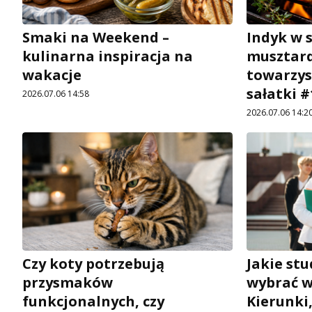
Smaki na Weekend –
Indyk w 
kulinarna inspiracja na
musztar
wakacje
towarzys
sałatki #
2026.07.06 14:58
2026.07.06 14:2
Czy koty potrzebują
Jakie st
przysmaków
wybrać w
funkcjonalnych, czy
Kierunki,