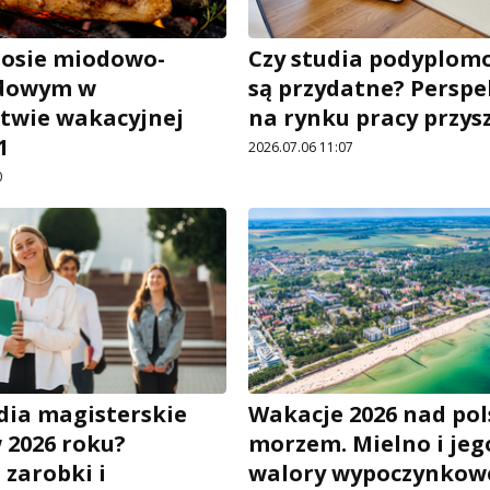
sosie miodowo-
Czy studia podyplomo
dowym w
są przydatne? Persp
twie wakacyjnej
na rynku pracy przysz
1
2026.07.06 11:07
0
udia magisterskie
Wakacje 2026 nad po
 2026 roku?
morzem. Mielno i jeg
 zarobki i
walory wypoczynkow