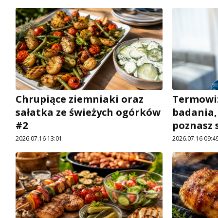
Chrupiące ziemniaki oraz
Termowiz
sałatka ze świeżych ogórków
badania,
#2
poznasz 
2026.07.16 13:01
2026.07.16 09:4