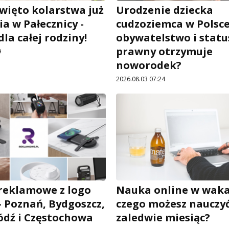
święto kolarstwa już
Urodzenie dziecka
ia w Pałecznicy -
cudzoziemca w Polsce
la całej rodziny!
obywatelstwo i statu
prawny otrzymuje
9
noworodek?
2026.08.03 07:24
reklamowe z logo
Nauka online w waka
– Poznań, Bydgoszcz,
czego możesz nauczyć
Łódź i Częstochowa
zaledwie miesiąc?