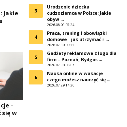
Urodzenie dziecka
3
: Jakie
cudzoziemca w Polsce: Jakie
obyw ...
s
2026.08.03 07:24
Praca, trening i obowiązki
4
domowe - jak utrzymać r ...
2026.07.30 09:11
Gadżety reklamowe z logo dla
5
firm – Poznań, Bydgos ...
2026.07.30 08:07
Nauka online w wakacje –
6
czego możesz nauczyć się ...
2026.07.29 14:36
cje –
 się w