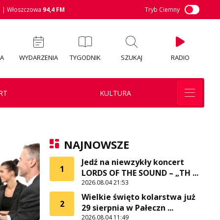
M
| Włoszczowa
94,4 FM
Tryb Ciemny
IA
WYDARZENIA
TYGODNIK
SZUKAJ
RADIO
RT
KULTURA
NAJNOWSZE
Jedź na niewzykły koncert
1
LORDS OF THE SOUND – „TH ...
2026.08.04 21:53
Wielkie święto kolarstwa już
2
29 sierpnia w Pałeczn ...
2026.08.04 11:49