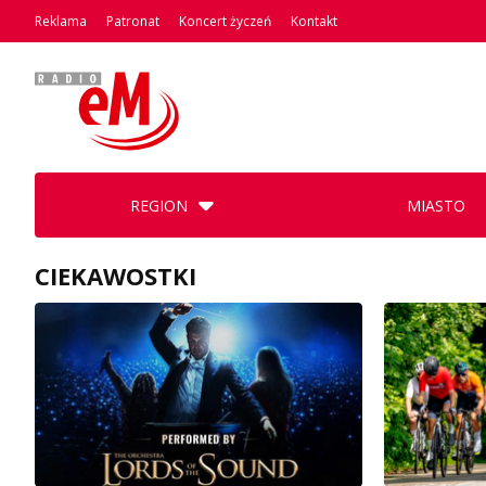
Reklama
Patronat
Koncert życzeń
Kontakt
REGION
MIASTO
CIEKAWOSTKI