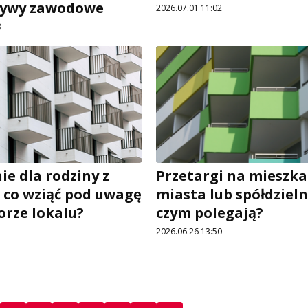
tywy zawodowe
2026.07.01 11:02
3
ie dla rodziny z
Przetargi na mieszka
– co wziąć pod uwagę
miasta lub spółdzieln
orze lokalu?
czym polegają?
1
2026.06.26 13:50