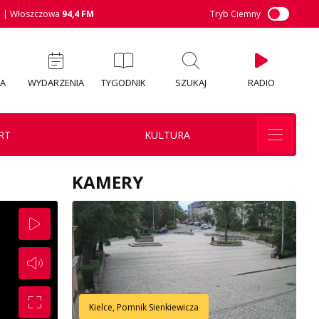
M
| Włoszczowa
94,4 FM
Tryb Ciemny
IA
WYDARZENIA
TYGODNIK
SZUKAJ
RADIO
RT
KULTURA
KAMERY
Kielce, Pomnik Sienkiewicza