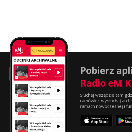
Pobierz apl
Radio eM K
Słuchaj wszędzie tam gdz
ramówkę, wysłuchaj archi
ramach nowoczesnej i funkc