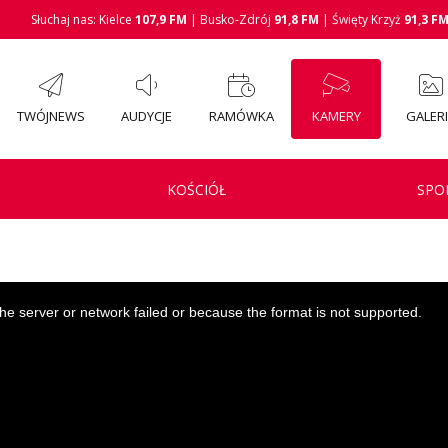
Słuchaj nas: Kielce
107,9 FM
| Busko-Zdrój
91,8 FM
| Święty Krzyż
91,3 F
TWÓJNEWS
AUDYCJE
RAMÓWKA
KAMERY
GALER
KOŚCIÓŁ
SPO
e server or network failed or because the format is not supported.