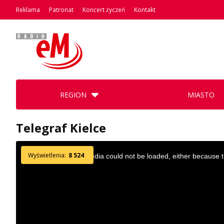
Reklama
Patronat
Koncert życzeń
Kontakt
REGION
MIASTO
Telegraf Kielce
This
Wyświetlenia:
8 524
The media could not be loaded, either because th
is
a
modal
window.