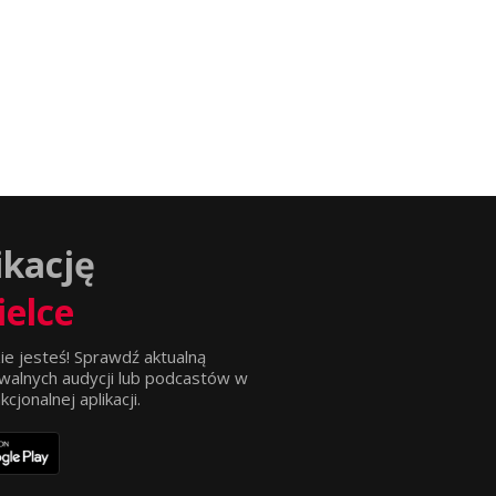
ikację
ielce
ie jesteś! Sprawdź aktualną
walnych audycji lub podcastów w
jonalnej aplikacji.