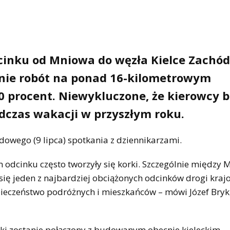
cinku od Mniowa do węzła Kielce Zachód
nie robót na ponad 16-kilometrowym
0 procent. Niewykluczone, że kierowcy 
odczas wakacji w przyszłym roku.
owego (9 lipca) spotkania z dziennikarzami.
 odcinku często tworzyły się korki. Szczególnie między 
ię jeden z najbardziej obciążonych odcinków drogi krajo
pieczeństwo podróżnych i mieszkańców – mówi Józef Bryk
i zostanie połączony z budowanym obecnie kieleckim