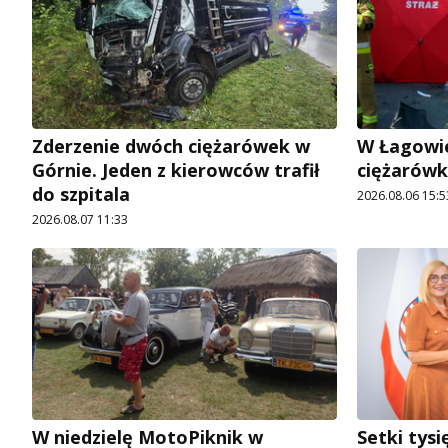
Zderzenie dwóch ciężarówek w
W Łagowie
Górnie. Jeden z kierowców trafił
ciężarówk
do szpitala
2026.08.06 15:5
2026.08.07 11:33
W niedzielę MotoPiknik w
Setki tysi