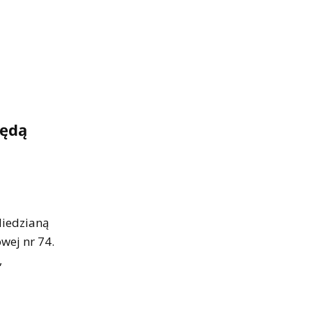
będą
Miedzianą
wej nr 74.
,