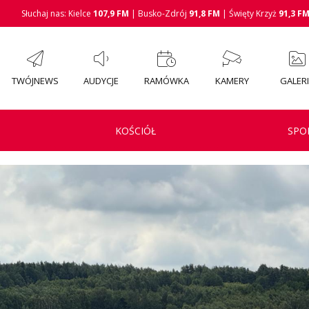
Słuchaj nas: Kielce
107,9 FM
| Busko-Zdrój
91,8 FM
| Święty Krzyż
91,3 F
TWÓJNEWS
AUDYCJE
RAMÓWKA
KAMERY
GALER
KOŚCIÓŁ
SPO