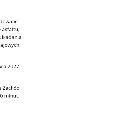
budowane
 asfaltu,
 układania
Krajowych
wca 2027
e Zachód
30 minut.