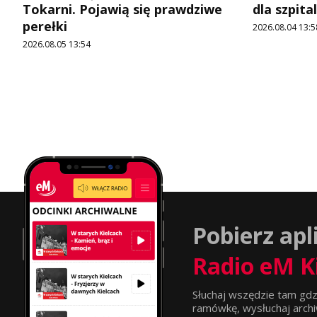
Tokarni. Pojawią się prawdziwe
dla szpit
perełki
2026.08.04 13:5
2026.08.05 13:54
Pobierz apl
Radio eM K
Słuchaj wszędzie tam gdz
ramówkę, wysłuchaj archi