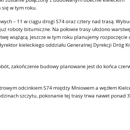
 się w tym roku.
wych – 11 w ciągu drogi S74 oraz cztery nad trasą. Wy
już roboty bitumiczne. Na połowie trasy ułożono warstwę
twę wiążącą. Jeszcze w tym roku planujemy rozpoczęcie
dyrektor kieleckiego oddziału Generalnej Dyrekcji Dróg 
robót, zakończenie budowy planowane jest do końca czer
metrowym odcinkiem S74 między Mniowem a węzłem Kielc
odzinach szczytu, pokonanie tej trasy trwa nawet ponad 