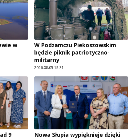
lewie w
W Podzamczu Piekoszowskim
będzie piknik patriotyczno-
militarny
2026.08.05 15:31
ad 9
Nowa Słupia wypięknieje dzięki