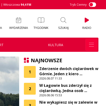
M
| Włoszczowa
94,4 FM
Tryb Ciemny
IA
WYDARZENIA
TYGODNIK
SZUKAJ
RADIO
RT
KULTURA
NAJNOWSZE
Zderzenie dwóch ciężarówek w
1
Górnie. Jeden z kiero ...
2026.08.07 11:33
W Łagowie bus zderzył się z
2
ciężarówką. Jedna osob ...
2026.08.06 15:53
Nie wykąpiesz się w zalewie w
3