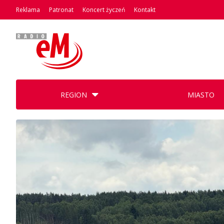
Reklama
Patronat
Koncert życzeń
Kontakt
REGION
MIASTO