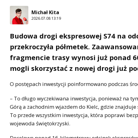
Michał Kita
2026.07.08 13:19
Budowa drogi ekspresowej S74 na od
przekroczyła półmetek. Zaawansowa
fragmencie trasy wynosi już ponad 6
mogli skorzystać z nowej drogi już p
O postępach inwestycji poinformowano podczas środ
– To długo wyczekiwana inwestycja, ponieważ na tym
Górą a zachodnim wjazdem do Kielc, gdzie znajduje s
To przede wszystkim inwestycja, która poprawi bez
wojewoda świętokrzyski.
Docelowo ponad 16-kilometrowy odcinek ekspresówk