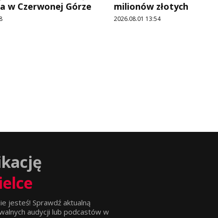
ala w Czerwonej Górze
milionów złotych
8
2026.08.01 13:54
ikację
ielce
ie jesteś! Sprawdź aktualną
walnych audycji lub podcastów w