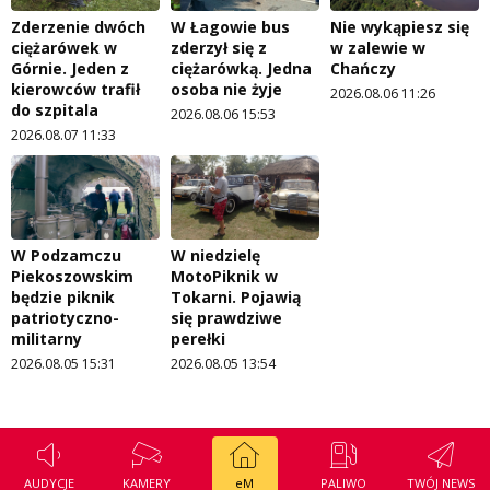
Zderzenie dwóch
W Łagowie bus
Nie wykąpiesz się
ciężarówek w
zderzył się z
w zalewie w
Górnie. Jeden z
ciężarówką. Jedna
Chańczy
kierowców trafił
osoba nie żyje
2026.08.06 11:26
do szpitala
2026.08.06 15:53
2026.08.07 11:33
W Podzamczu
W niedzielę
Piekoszowskim
MotoPiknik w
będzie piknik
Tokarni. Pojawią
patriotyczno-
się prawdziwe
militarny
perełki
2026.08.05 15:31
2026.08.05 13:54
AUDYCJE
KAMERY
eM
PALIWO
TWÓJ NEWS