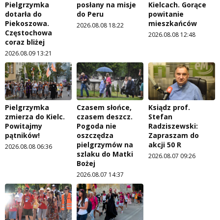
Pielgrzymka
posłany na misje
Kielcach. Gorące
dotarła do
do Peru
powitanie
Piekoszowa.
mieszkańców
2026.08.08 18:22
Częstochowa
2026.08.08 12:48
coraz bliżej
2026.08.09 13:21
Pielgrzymka
Czasem słońce,
Ksiądz prof.
zmierza do Kielc.
czasem deszcz.
Stefan
Powitajmy
Pogoda nie
Radziszewski:
pątników!
oszczędza
Zapraszam do
pielgrzymów na
akcji 50 R
2026.08.08 06:36
szlaku do Matki
2026.08.07 09:26
Bożej
2026.08.07 14:37