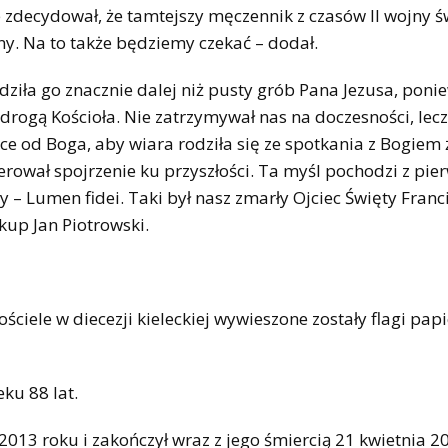
 zdecydował, że tamtejszy męczennik z czasów II wojny ś
ny. Na to także będziemy czekać – dodał.
dziła go znacznie dalej niż pusty grób Pana Jezusa, poni
drogą Kościoła. Nie zatrzymywał nas na doczesności, lec
ące od Boga, aby wiara rodziła się ze spotkania z Bogiem
 kierował spojrzenie ku przyszłości. Ta myśl pochodzi z pie
y – Lumen fidei. Taki był nasz zmarły Ojciec Święty Franc
kup Jan Piotrowski.
ciele w diecezji kieleckiej wywieszone zostały flagi papi
ku 88 lat.
 2013 roku i zakończył wraz z jego śmiercią 21 kwietnia 2