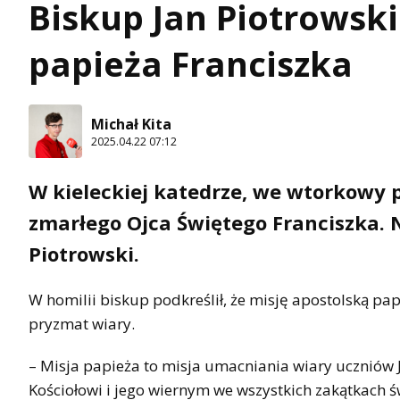
Biskup Jan Piotrowski
papieża Franciszka
Michał Kita
2025.04.22 07:12
W kieleckiej katedrze, we wtorkowy p
zmarłego Ojca Świętego Franciszka. 
Piotrowski.
W homilii biskup podkreślił, że misję apostolską pa
pryzmat wiary.
– Misja papieża to misja umacniania wiary uczniów J
Kościołowi i jego wiernym we wszystkich zakątkach 