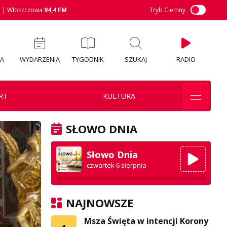
M
| Włoszczowa
94,4 FM
Tryb Ciemny
IA
WYDARZENIA
TYGODNIK
SZUKAJ
RADIO
RT
KULTURA
SŁOWO DNIA
Słowo Dnia
czwartek 6 sierpnia
NAJNOWSZE
Msza Święta w intencji Korony