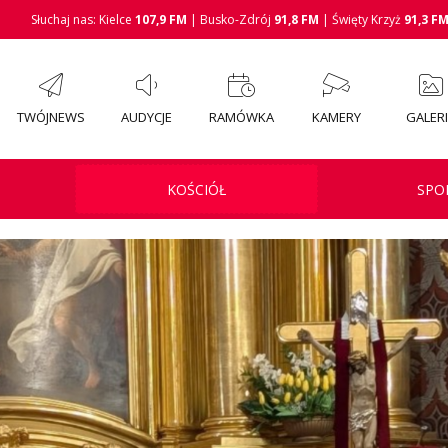
Słuchaj nas: Kielce
107,9 FM
| Busko-Zdrój
91,8 FM
| Święty Krzyż
91,3 F
TWÓJNEWS
AUDYCJE
RAMÓWKA
KAMERY
GALER
KOŚCIÓŁ
SPO