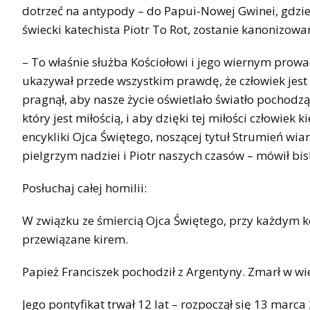
dotrzeć na antypody – do Papui-Nowej Gwinei, gdzie
świecki katechista Piotr To Rot, zostanie kanonizowa
– To właśnie służba Kościołowi i jego wiernym prowa
ukazywał przede wszystkim prawdę, że człowiek jest 
pragnął, aby nasze życie oświetlało światło pochodz
który jest miłością, i aby dzięki tej miłości człowiek
encykliki Ojca Świętego, noszącej tytuł Strumień wiar
pielgrzym nadziei i Piotr naszych czasów – mówił bis
Posłuchaj całej homilii:
W związku ze śmiercią Ojca Świętego, przy każdym koś
przewiązane kirem.
Papież Franciszek pochodził z Argentyny. Zmarł w wie
Jego pontyfikat trwał 12 lat – rozpoczął się 13 marca