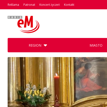
Reklama
Patronat
Koncert życzeń
Kontakt
REGION
MIASTO