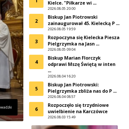
1
Kielce. "Piłkarze wi ...
2026.08.05 20:00
Biskup Jan Piotrowski
2
zainaugurował 45. Kielecką P ...
2026.08.05 19:59
Rozpoczyna się Kielecka Piesza
3
Pielgrzymka na Jasn ...
2026.08.05 09:04
Biskup Marian Florczyk
4
odprawi Mszę Świętą w inten
...
2026.08.04 16:20
Biskup Jan Piotrowski:
5
Pielgrzymka zbliża nas do P ...
2026.08.04 08:57
Rozpoczęło się trzydniowe
Zawadzki
6
uwielbienie na Karczówce
2026.08.03 15:49