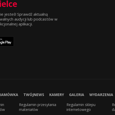
ielce
ie jesteś! Sprawdź aktualną
walnych audycji lub podcastów w
jonalnej aplikacji.
RAMÓWKA
TWÓJNEWS
KAMERY
GALERIA
WYDARZENIA
min
Regulamin przesyłania
Regulamin sklepu
R
sów
materiałów
internetowego
d