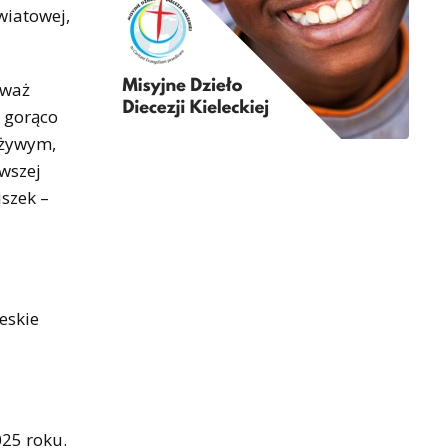
wiatowej,
eważ
z gorąco
 żywym,
rwszej
iszek –
eskie
025 roku.