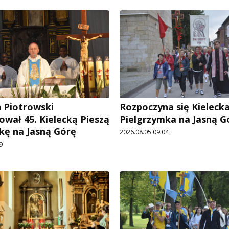
n Piotrowski
Rozpoczyna się Kielecka
ował 45. Kielecką Pieszą
Pielgrzymka na Jasną G
kę na Jasną Górę
2026.08.05 09:04
9