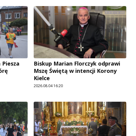
 Piesza
Biskup Marian Florczyk odprawi
órę
Mszę Świętą w intencji Korony
Kielce
2026.08.04 16:20