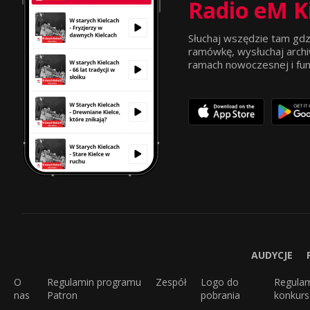
Radio eM K
Słuchaj wszędzie tam gdz
ramówkę, wysłuchaj archi
ramach nowoczesnej i funkc
AUDYCJE
O
Regulamin programu
Zespół
Logo do
Regula
nas
Patron
pobrania
konkur