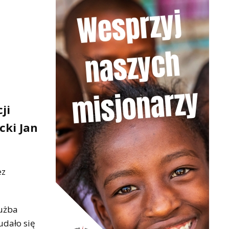
ji
cki Jan
ez
łużba
udało się