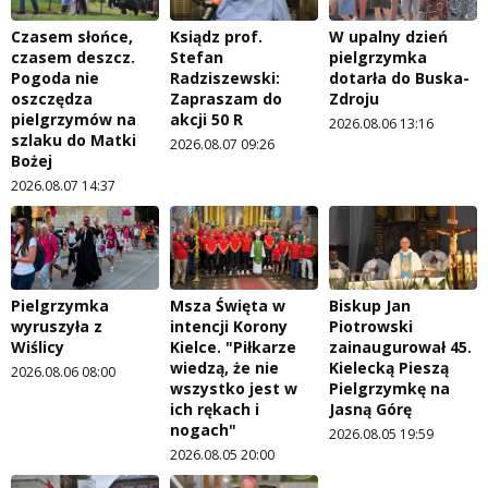
Czasem słońce,
Ksiądz prof.
W upalny dzień
czasem deszcz.
Stefan
pielgrzymka
Pogoda nie
Radziszewski:
dotarła do Buska-
oszczędza
Zapraszam do
Zdroju
pielgrzymów na
akcji 50 R
2026.08.06 13:16
szlaku do Matki
2026.08.07 09:26
Bożej
2026.08.07 14:37
Pielgrzymka
Msza Święta w
Biskup Jan
wyruszyła z
intencji Korony
Piotrowski
Wiślicy
Kielce. "Piłkarze
zainaugurował 45.
wiedzą, że nie
Kielecką Pieszą
2026.08.06 08:00
wszystko jest w
Pielgrzymkę na
ich rękach i
Jasną Górę
nogach"
2026.08.05 19:59
2026.08.05 20:00