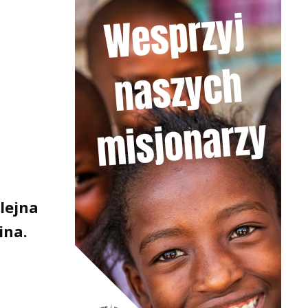
lejna
ina.