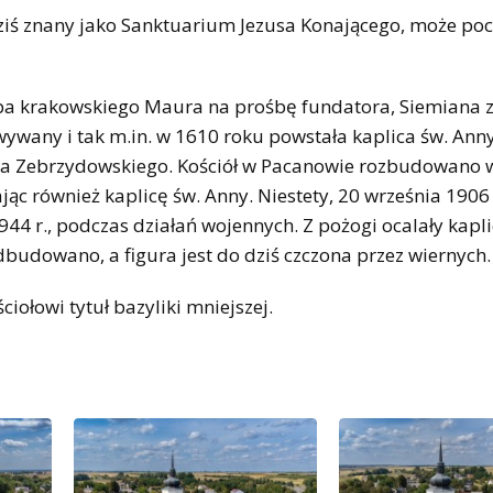
iś znany jako Sanktuarium Jezusa Konającego, może poc
upa krakowskiego Maura na prośbę fundatora, Siemiana 
ywany i tak m.in. w 1610 roku powstała kaplica św. Anny
 Zebrzydowskiego. Kościół w Pacanowie rozbudowano w
ąc również kaplicę św. Anny. Niestety, 20 września 1906 
1944 r., podczas działań wojennych. Z pożogi ocalały kapl
dbudowano, a figura jest do dziś czczona przez wiernych.
ołowi tytuł bazyliki mniejszej.