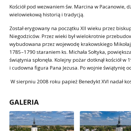
Kościół pod wezwaniem św. Marcina w Pacanowie, dz
wielowiekową historią i tradycją.
Został erygowany na początku XII wieku przez bisk
Niegodziców. Przez wieki był wielokrotnie przebudow
wybudowana przez wojewodę krakowskiego Mikołaja
1785–1790 staraniem ks. Michała Sołtyka, powiększaj
świątynia spłonęła. Kolejny pożar dotknął kościół w 
i cudowna figura Pana Jezusa. Po wojnie świątynię o
W sierpniu 2008 roku papież Benedykt XVI nadał kości
GALERIA