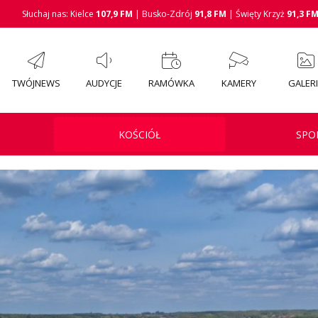
Słuchaj nas: Kielce
107,9 FM
| Busko-Zdrój
91,8 FM
| Święty Krzyż
91,3 F
TWÓJNEWS
AUDYCJE
RAMÓWKA
KAMERY
GALER
KOŚCIÓŁ
SPO