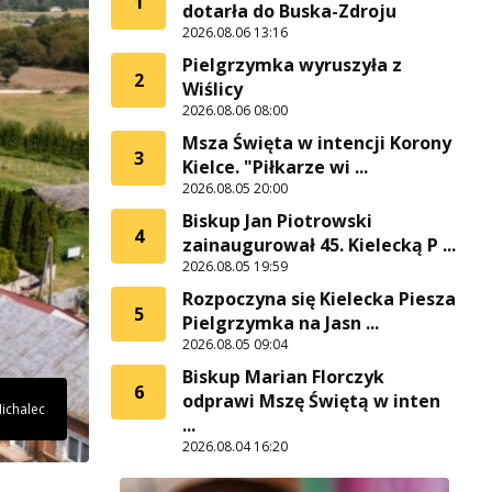
1
dotarła do Buska-Zdroju
2026.08.06 13:16
Pielgrzymka wyruszyła z
2
Wiślicy
2026.08.06 08:00
Msza Święta w intencji Korony
3
Kielce. "Piłkarze wi ...
2026.08.05 20:00
Biskup Jan Piotrowski
4
zainaugurował 45. Kielecką P ...
2026.08.05 19:59
Rozpoczyna się Kielecka Piesza
5
Pielgrzymka na Jasn ...
2026.08.05 09:04
Biskup Marian Florczyk
6
odprawi Mszę Świętą w inten
Michalec
...
2026.08.04 16:20