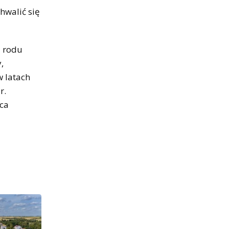
hwalić się
z rodu
,
 latach
r.
ica