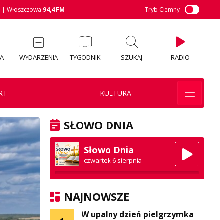
M
| Włoszczowa
94,4 FM
Tryb Ciemny
IA
WYDARZENIA
TYGODNIK
SZUKAJ
RADIO
RT
KULTURA
SŁOWO DNIA
Słowo Dnia
czwartek 6 sierpnia
NAJNOWSZE
W upalny dzień pielgrzymka