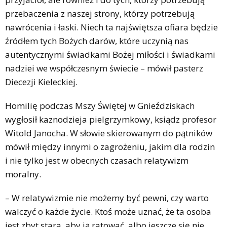
przebaczenia z naszej strony, którzy potrzebują
nawrócenia i łaski. Niech ta najświętsza ofiara będzie
źródłem tych Bożych darów, które uczynią nas
autentycznymi świadkami Bożej miłości i świadkami
nadziei we współczesnym świecie – mówił pasterz
Diecezji Kieleckiej.
Homilię podczas Mszy Świętej w Gnieździskach
wygłosił kaznodzieja pielgrzymkowy, ksiądz profesor
Witold Janocha. W słowie skierowanym do pątników
mówił między innymi o zagrożeniu, jakim dla rodzin
i nie tylko jest w obecnych czasach relatywizm
moralny.
– W relatywizmie nie możemy być pewni, czy warto
walczyć o każde życie. Ktoś może uznać, że ta osoba
jest zbyt stara, aby ją ratować, albo jeszcze się nie