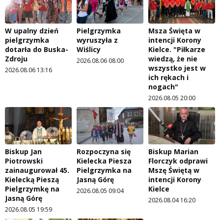
W upalny dzień
Pielgrzymka
Msza Święta w
pielgrzymka
wyruszyła z
intencji Korony
dotarła do Buska-
Wiślicy
Kielce. "Piłkarze
Zdroju
wiedzą, że nie
2026.08.06 08:00
wszystko jest w
2026.08.06 13:16
ich rękach i
nogach"
2026.08.05 20:00
Biskup Jan
Rozpoczyna się
Biskup Marian
Piotrowski
Kielecka Piesza
Florczyk odprawi
zainaugurował 45.
Pielgrzymka na
Mszę Świętą w
Kielecką Pieszą
Jasną Górę
intencji Korony
Pielgrzymkę na
Kielce
2026.08.05 09:04
Jasną Górę
2026.08.04 16:20
2026.08.05 19:59