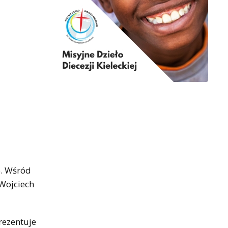
o. Wśród
 Wojciech
rezentuje