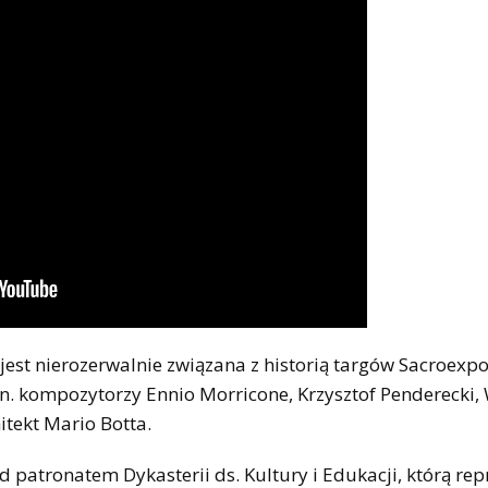
st nierozerwalnie związana z historią targów Sacroexp
in. kompozytorzy Ennio Morricone, Krzysztof Penderecki,
hitekt Mario Botta.
patronatem Dykasterii ds. Kultury i Edukacji, którą rep