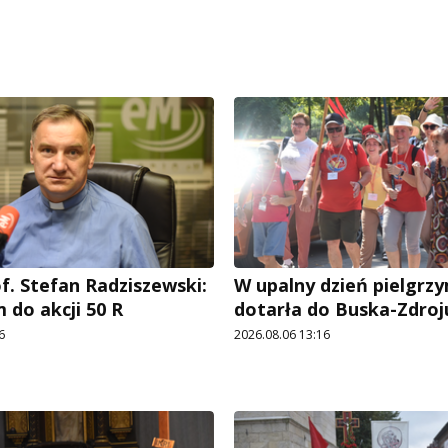
f. Stefan Radziszewski:
W upalny dzień pielgrz
 do akcji 50 R
dotarła do Buska-Zdroj
6
2026.08.06 13:16