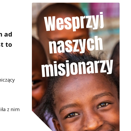
m ad
t to
niczący
iła z nim