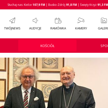
Słuchaj nas: Kielce
107,9 FM
| Busko-Zdrój
91,8 FM
| Święty Krzyż
91,3 F
TWÓJNEWS
AUDYCJE
RAMÓWKA
KAMERY
GALER
KOŚCIÓŁ
SPO