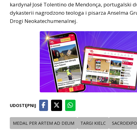
kardynał José Tolentino de Mendonça, portugalski d
dykasterii nagrodzono teologa i pisarza Anselma Gru
Drogi Neokatechumenalnej.
UDOSTĘPNIJ
MEDAL PER ARTEM AD DEUM
TARGI KIELC
SACROEXPO