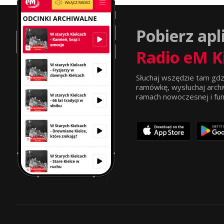
Pobierz apl
Radio eM K
Słuchaj wszędzie tam gdz
ramówkę, wysłuchaj archi
ramach nowoczesnej i funkc