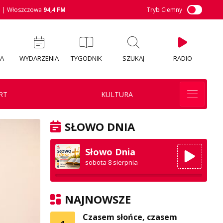
M
| Włoszczowa
94,4 FM
Tryb Ciemny
IA
WYDARZENIA
TYGODNIK
SZUKAJ
RADIO
RT
KULTURA
SŁOWO DNIA
Słowo Dnia
sobota 8 sierpnia
NAJNOWSZE
Czasem słońce, czasem