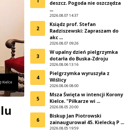
1
deszcz. Pogoda nie oszczędza
...
2026.08.07 14:37
Ksiądz prof. Stefan
2
Radziszewski: Zapraszam do
akc ...
2026.08.07 09:26
W upalny dzień pielgrzymka
3
dotarła do Buska-Zdroju
2026.08.06 13:16
Pielgrzymka wyruszyła z
4
Wiślicy
i Kielce
2026.08.06 08:00
Msza Święta w intencji Korony
5
Kielce. "Piłkarze wi ...
lu
2026.08.05 20:00
Biskup Jan Piotrowski
6
zainaugurował 45. Kielecką P ...
2026.08.05 19:59