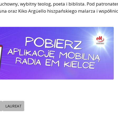
uchowny, wybitny teolog, poeta i biblista. Pod patronat
na oraz Kiko Argüello hiszpańskiego malarza i współini
LAUREAT