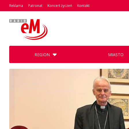
Reklama
Patronat
Koncert życzeń
Kontakt
REGION
MIASTO