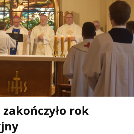
 zakończyło rok
jny