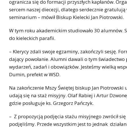
ogranicza się do formacji przyszłych kapłanów. Organ
sercem naszej diecezji, dlatego serdecznie gratuluj
seminarium – mówił Biskup Kielecki Jan Piotrowski.
W tym roku akademickim studiowało 30 alumnów. Sześ
do kieleckich parafii.
– Klerycy zdali swoje egzaminy, zakończyli sesję. Fo
dający powołanie. Alumni dawali o tym świadectwo 
wydarzeń, zadań i obowiązków. Jesteśmy wielką wspó
Dumin, prefekt w WSD.
Na zakończenie Mszy Świętej biskup Jan Piotrowski 
udają się na staż misyjny. Olaf Rabiej i Artur Dzwo
gdzie posługuje ks. Grzegorz Pańczyk.
– Z propozycją podjęcia stażu misyjnego zwrócił się 
podjęliśmy. Przede wszystkim jest to jednak działani