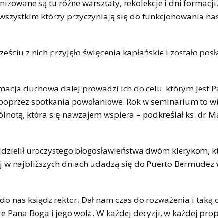
izowane są tu różne warsztaty, rekolekcje i dni formacji.
ą wszystkim którzy przyczyniają się do funkcjonowania na
ciu z nich przyjęło święcenia kapłańskie i zostało pos
rmacja duchowa dalej prowadzi ich do celu, którym jest P
poprzez spotkania powołaniowe. Rok w seminarium to wi
lnotą, która się nawzajem wspiera – podkreślał ks. dr M
udzielił uroczystego błogosławieństwa dwóm klerykom, k
nej w najbliższych dniach udadzą się do Puerto Bermudez 
do nas ksiądz rektor. Dał nam czas do rozważenia i taką 
e Pana Boga i jego wola. W każdej decyzji, w każdej prop