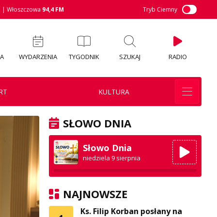
M
| Włoszczowa
94,4 FM
Tryb Ciemny
IA
WYDARZENIA
TYGODNIK
SZUKAJ
RADIO
RT
KULTURA
SŁOWO DNIA
Słowo Dnia
niedziela 9 sierpnia
NAJNOWSZE
Ks. Filip Korban posłany na