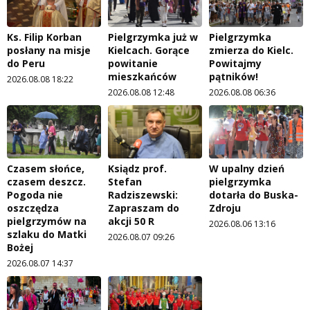
Ks. Filip Korban
Pielgrzymka już w
Pielgrzymka
posłany na misje
Kielcach. Gorące
zmierza do Kielc.
do Peru
powitanie
Powitajmy
mieszkańców
pątników!
2026.08.08 18:22
2026.08.08 12:48
2026.08.08 06:36
Czasem słońce,
Ksiądz prof.
W upalny dzień
czasem deszcz.
Stefan
pielgrzymka
Pogoda nie
Radziszewski:
dotarła do Buska-
oszczędza
Zapraszam do
Zdroju
pielgrzymów na
akcji 50 R
2026.08.06 13:16
szlaku do Matki
2026.08.07 09:26
Bożej
2026.08.07 14:37