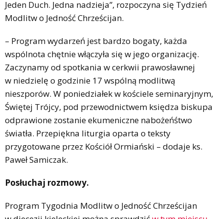
Jeden Duch. Jedna nadzieja”, rozpoczyna się Tydzień
Modlitw o Jedność Chrześcijan.
– Program wydarzeń jest bardzo bogaty, każda
wspólnota chętnie włączyła się w jego organizację.
Zaczynamy od spotkania w cerkwii prawosławnej
w niedzielę o godzinie 17 wspólną modlitwą
nieszporów. W poniedziałek w kościele seminaryjnym,
Świętej Trójcy, pod przewodnictwem księdza biskupa
odprawione zostanie ekumeniczne nabożeńśtwo
światła. Przepiękna liturgia oparta o teksty
przygotowane przez Kościół Ormiański – dodaje ks.
Paweł Samiczak.
Posłuchaj rozmowy.
Program Tygodnia Modlitw o Jedność Chrześcijan
w diecezji kieleckiej można sprawdzić
w tym miejscu.